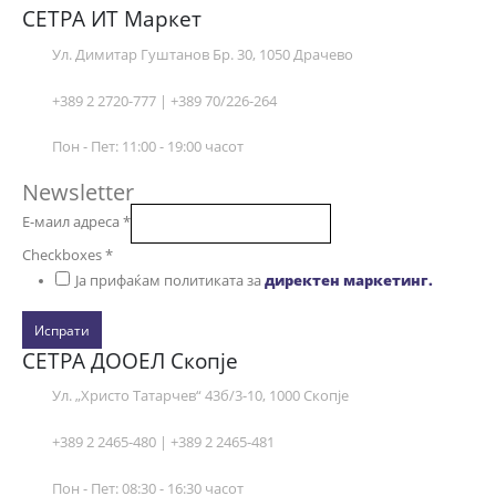
СЕТРА ИТ Маркет
Ул. Димитар Гуштанов Бр. 30, 1050 Драчево
+389 2 2720-777 | +389 70/226-264
Пон - Пет: 11:00 - 19:00 часот
Newsletter
Е-маил адреса
*
Checkboxes
*
Ја прифаќам политиката за
директен маркетинг.
Испрати
СЕТРА ДООЕЛ Скопје
Ул. „Христо Татарчев“ 43б/3-10, 1000 Скопје
+389 2 2465-480 | +389 2 2465-481
Пон - Пет: 08:30 - 16:30 часот