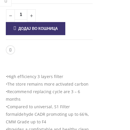
ДОДАЈ ВО КОШНИЦА
•High efficiency 3 layers filter
•The store remains more activated carbon
•Recommend replacing cycle are 3 – 6
months
•Compared to universal, S1 Filter
formaldehyde CADR promoting up to 66%,
CMM Grade up to F4
•Provides a comfortable and healthy clean