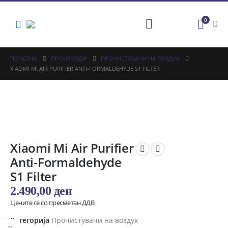
0
ПОЧЕТНА
ПРОИЗВОДИ
ПРОЧИСТУВАЧИ НА ВОЗДУХ
XIAOMI MI AIR PURIFIER ANTI-FORMALDEHYDE S1 FILTER
Xiaomi Mi Air Purifier
Anti-Formaldehyde
S1 Filter
2.490,00
ден
Цените се со пресметан ДДВ
Категорија
Прочистувачи на воздух