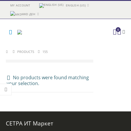
MY ACCOUNT
ENGLISH (US)
MKD ДЕН
0
PRODUCTS
155
No products were found matching
your selection.
СЕТРА ИТ Маркет