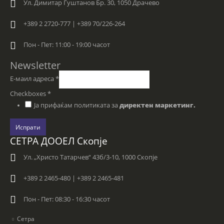
Ул. Димитар Гуштанов Бр. 30, 1050 Драчево
+389 2 2720-777 | +389 70/226-264
Пон - Пет: 11:00 - 19:00 часот
Newsletter
Е-маил адреса
*
Checkboxes
*
Ја прифаќам политиката за
директен маркетинг.
Испрати
СЕТРА ДООЕЛ Скопје
Ул. „Христо Татарчев“ 43б/3-10, 1000 Скопје
+389 2 2465-480 | +389 2 2465-481
Пон - Пет: 08:30 - 16:30 часот
Сетра