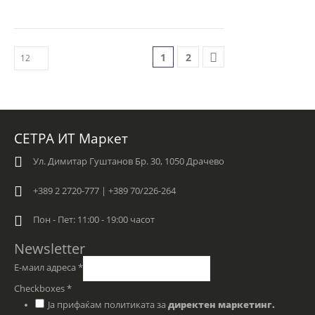
1
2
СЕТРА ИТ Маркет
Ул. Димитар Гуштанов Бр. 30, 1050 Драчево
+389 2 2720-777 | +389 70/226-264
Пон - Пет: 11:00 - 19:00 часот
Newsletter
Е-маил адреса
*
Checkboxes
*
Ја прифаќам политиката за
директен маркетинг.