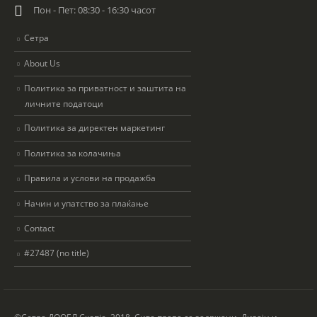
Пон - Пет: 08:30 - 16:30 часот
Сетра
About Us
Политика за приватност и заштита на
личните податоци
Политика за директен маркетинг
Политика за колачиња
Правила и услови на продажба
Начин и упатство за плаќање
Contact
#27487 (no title)
©Сетра ДООЕЛ Скопје, 2018. Сите права се задржани. Дизајн и