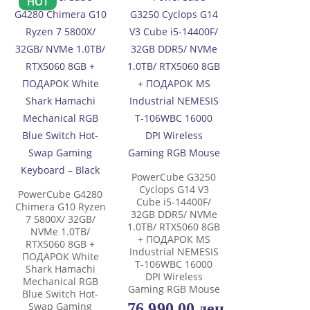
HOT
PowerCube G3250
Cyclops G14 V3
PowerCube G4280
Cube i5-14400F/
Chimera G10 Ryzen
32GB DDR5/ NVMe
7 5800X/ 32GB/
1.0TB/ RTX5060 8GB
NVMe 1.0TB/
+ ПОДАРОК MS
RTX5060 8GB +
Industrial NEMESIS
ПОДАРОК White
T-106WBC 16000
Shark Hamachi
DPI Wireless
Mechanical RGB
Gaming RGB Mouse
Blue Switch Hot-
76.990,00
ден
Swap Gaming