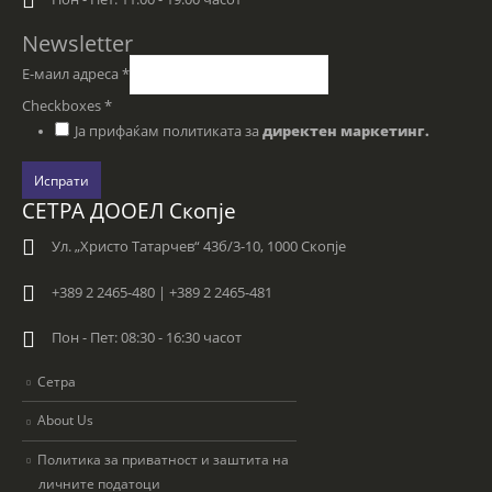
Newsletter
Е-маил адреса
*
Checkboxes
*
Ја прифаќам политиката за
директен маркетинг.
Испрати
СЕТРА ДООЕЛ Скопје
Ул. „Христо Татарчев“ 43б/3-10, 1000 Скопје
+389 2 2465-480 | +389 2 2465-481
Пон - Пет: 08:30 - 16:30 часот
Сетра
About Us
Политика за приватност и заштита на
личните податоци