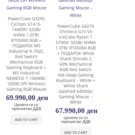
PowerCube G3250
Cyclops G14 i5-
PowerCube G4270
14400F/ 32GB/
Chimera G10 V3
NVMe 1.0TB/
IceCube Ryzen 7
RTX5060 8GB +
5700X/ 32GB/ NVMe
ПОДАРОК MS
1.0TB/ RTX5060 8GB
Industrial K-702C
+ ПОДАРОК White
Red Switch
Shark Shinobi 2
Mechanical RGB
60% Mechanical
Gaming Keyboard +
RGB Red Switch
MS Industrial
Hot-Swap Gaming
NEMESIS T-106WBC
Keyboard – White +
16000 DPI Wireless
White Shark
Gaming RGB Mouse
Galahad 6400dpi
69.990,00
ден
Gaming Mouse –
White
Цените се со
пресметан ДДВ
67.990,00
ден
Цените се со
ADD TO CART
пресметан ДДВ
ADD TO CART