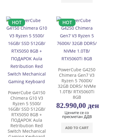
HOT
HOT
PowerCube G4250
Chimera Gen7 V3
Ryzen 5 7600X/
32GB DDR5/ NVMe
1.0TB/ RTX5060Ti
PowerCube G4150
8GB
Chimera G10 V3
Ryzen 5 5500/
82.990,00
ден
16GB/ SSD 512GB/
Цените се со
RTX5050 8GB +
пресметан ДДВ
ПОДАРОК Aula
Retribution Red
ADD TO CART
Switch Mechanical
Gaming Keyboard