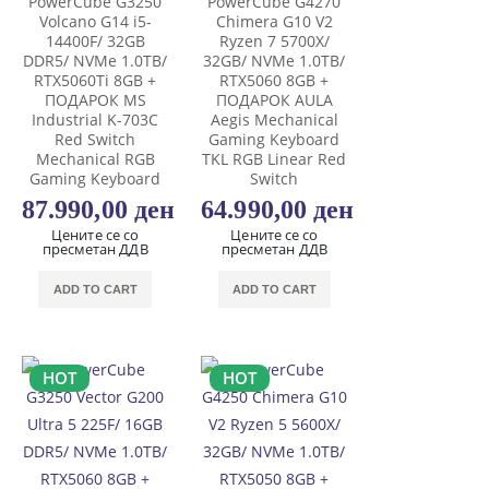
PowerCube G3250
PowerCube G4270
Volcano G14 i5-
Chimera G10 V2
14400F/ 32GB
Ryzen 7 5700X/
DDR5/ NVMe 1.0TB/
32GB/ NVMe 1.0TB/
RTX5060Ti 8GB +
RTX5060 8GB +
ПОДАРОК MS
ПОДАРОК AULA
Industrial K-703C
Aegis Mechanical
Red Switch
Gaming Keyboard
Mechanical RGB
TKL RGB Linear Red
Gaming Keyboard
Switch
87.990,00
ден
64.990,00
ден
Цените се со
Цените се со
пресметан ДДВ
пресметан ДДВ
ADD TO CART
ADD TO CART
HOT
HOT