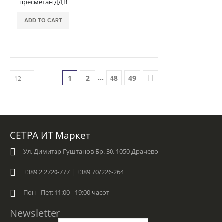
пресметан ДДВ
ADD TO CART
…
1
2
48
49
СЕТРА ИТ Маркет
Ул. Димитар Гуштанов Бр. 30, 1050 Драчево
+389 2 2720-777 | +389 70/226-264
Пон - Пет: 11:00 - 19:00 часот
Newsletter