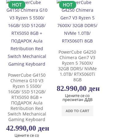
HOT
HOT
PowerCube G4250
Chimera Gen7 V3
Ryzen 5 7600X/
32GB DDR5/ NVMe
1.0TB/ RTX5060Ti
PowerCube G4150
8GB
Chimera G10 V3
Ryzen 5 5500/
82.990,00
ден
16GB/ SSD 512GB/
Цените се со
RTX5050 8GB +
пресметан ДДВ
ПОДАРОК Aula
Retribution Red
ADD TO CART
Switch Mechanical
Gaming Keyboard
42.990,00
ден
Цените се со