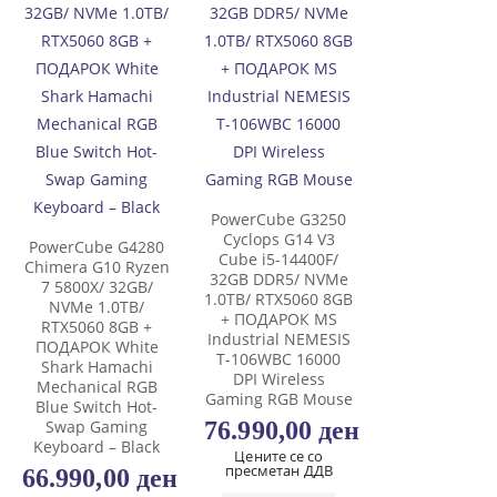
PowerCube G3250
Cyclops G14 V3
PowerCube G4280
Cube i5-14400F/
Chimera G10 Ryzen
32GB DDR5/ NVMe
7 5800X/ 32GB/
1.0TB/ RTX5060 8GB
NVMe 1.0TB/
+ ПОДАРОК MS
RTX5060 8GB +
Industrial NEMESIS
ПОДАРОК White
T-106WBC 16000
Shark Hamachi
DPI Wireless
Mechanical RGB
Gaming RGB Mouse
Blue Switch Hot-
76.990,00
ден
Swap Gaming
Keyboard – Black
Цените се со
пресметан ДДВ
66.990,00
ден