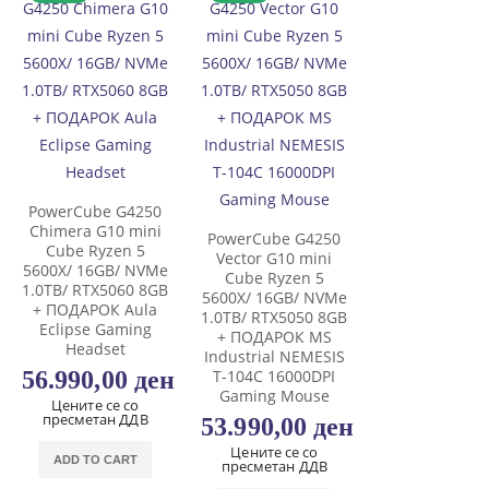
PowerCube G4250
Chimera G10 mini
PowerCube G4250
Cube Ryzen 5
Vector G10 mini
5600X/ 16GB/ NVMe
Cube Ryzen 5
1.0TB/ RTX5060 8GB
5600X/ 16GB/ NVMe
+ ПОДАРОК Aula
1.0TB/ RTX5050 8GB
Eclipse Gaming
+ ПОДАРОК MS
Headset
Industrial NEMESIS
56.990,00
ден
T-104C 16000DPI
Gaming Mouse
Цените се со
пресметан ДДВ
53.990,00
ден
Цените се со
ADD TO CART
пресметан ДДВ