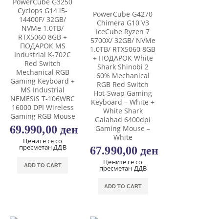
PowerCube G3250
Cyclops G14 i5-
PowerCube G4270
14400F/ 32GB/
Chimera G10 V3
NVMe 1.0TB/
IceCube Ryzen 7
RTX5060 8GB +
5700X/ 32GB/ NVMe
ПОДАРОК MS
1.0TB/ RTX5060 8GB
Industrial K-702C
+ ПОДАРОК White
Red Switch
Shark Shinobi 2
Mechanical RGB
60% Mechanical
Gaming Keyboard +
RGB Red Switch
MS Industrial
Hot-Swap Gaming
NEMESIS T-106WBC
Keyboard – White +
16000 DPI Wireless
White Shark
Gaming RGB Mouse
Galahad 6400dpi
69.990,00
ден
Gaming Mouse –
White
Цените се со
пресметан ДДВ
67.990,00
ден
Цените се со
ADD TO CART
пресметан ДДВ
ADD TO CART