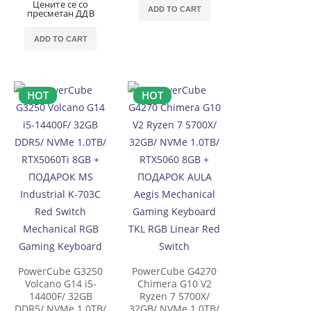
Цените се со
ADD TO CART
пресметан ДДВ
ADD TO CART
HOT
HOT
PowerCube G3250
PowerCube G4270
Volcano G14 i5-
Chimera G10 V2
14400F/ 32GB
Ryzen 7 5700X/
DDR5/ NVMe 1.0TB/
32GB/ NVMe 1.0TB/