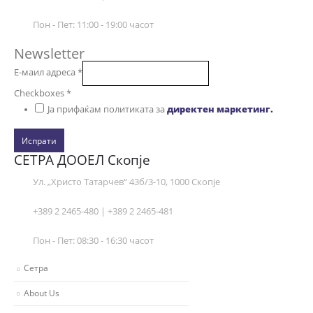
Пон - Пет: 11:00 - 19:00 часот
Newsletter
Е-маил адреса
*
Checkboxes
*
Ја прифаќам политиката за
директен маркетинг.
Испрати
СЕТРА ДООЕЛ Скопје
Ул. „Христо Татарчев“ 43б/3-10, 1000 Скопје
+389 2 2465-480 | +389 2 2465-481
Пон - Пет: 08:30 - 16:30 часот
Сетра
About Us