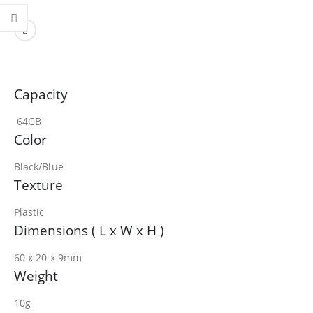
Capacity
64GB
Color
Black/Blue
Texture
Plastic
Dimensions ( L x W x H )
60 x 20 x 9mm
Weight
10g