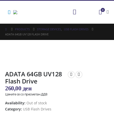
0
PRODUCTS
STORAGE DEVICES
,
USB FLASH DRIVES
ADATA 64GB UV128 FLASH DRIVE
ADATA 64GB UV128
Flash Drive
260,00
ден
Цените се со пресметан ДДВ
Availability:
Out of stock
Category:
USB Flash Drives