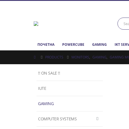
ПОЧЕТНА
POWERCUBE
GAMING
IKT SER
PRODUCTS
MONITORS
,
GAMING
,
GAMING M
!! ON SALE !!
IUTE
GAMING
COMPUTER SYSTEMS