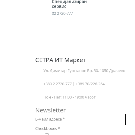
Специјализиран
сервис
02 2720-777
СЕТРА ИТ Маркет
Ул. Димитар Гуштанов Бр. 30, 1050 Драчево
+389 2 2720-777 | +389 70/226-264
Пон - Пет: 11:00 - 19:00 часот
Newsletter
Е-маил адреса
*
Checkboxes
*