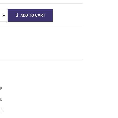
ADD TO CART
E
E
ор