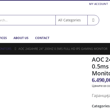
MY ACCOUNT
VICES
ABOUT US
CONTACT
ONITORS
AOC 24G4HRE 24″ 200HZ 0.5MS FULL HD IPS GAMING MONITOR
AOC 2
0.5ms 
Monit
6.490,
Цените се с
Гаранција
Categories