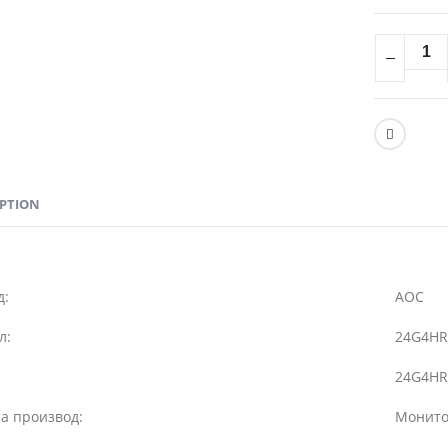
IPTION
д:
AOC
л:
24G4HR
24G4HR
а производ:
Монит