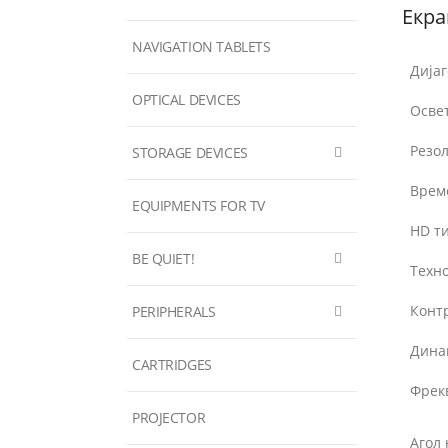
Екра
NAVIGATION TABLETS
Дијаг
OPTICAL DEVICES
Осве
Резол
STORAGE DEVICES
Време
EQUIPMENTS FOR TV
HD ти
BE QUIET!
Техно
Контр
PERIPHERALS
Дина
CARTRIDGES
Фрек
PROJECTOR
Агол 