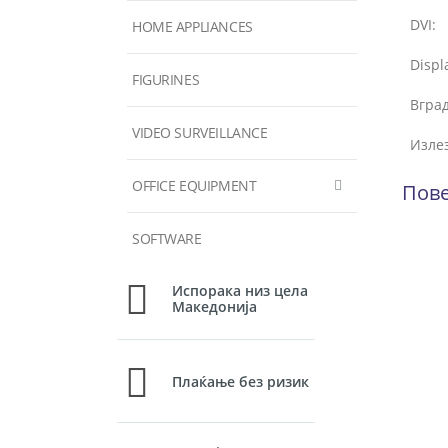
DVI:
HOME APPLIANCES
Displ
FIGURINES
Вгра
VIDEO SURVEILLANCE
Излез
OFFICE EQUIPMENT
Пове
SOFTWARE
Испорака низ цела
Македонија
Плаќање без ризик