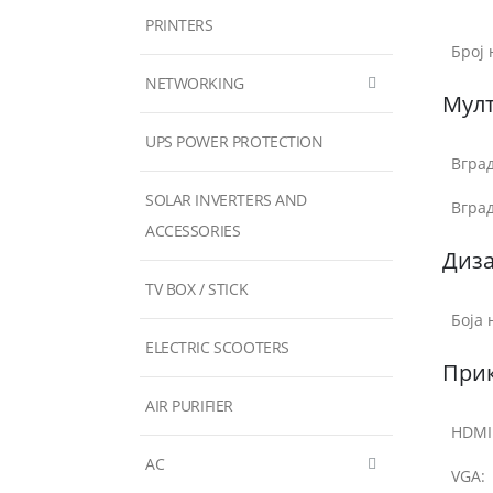
PRINTERS
Број 
NETWORKING
Мул
UPS POWER PROTECTION
Вгра
SOLAR INVERTERS AND
Вгра
ACCESSORIES
Диза
TV BOX / STICK
Боја 
ELECTRIC SCOOTERS
При
AIR PURIFIER
HDMI
AC
VGA: