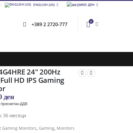
ENGLISH (US)
MKD ДЕН
0
+389 2 2720-777
4G4HRE 24″ 200Hz
Full HD IPS Gaming
or
00
ден
о пресметан ДДВ
: 36 месеци
:
Gaming Monitors
,
Gaming
,
Monitors