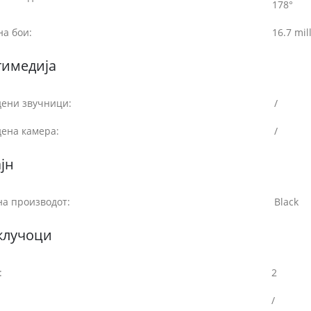
178°
на бои:
16.7 mil
тимедија
дени звучници:
/
дена камера:
/
јн
на производот:
Black
клучоци
:
2
/