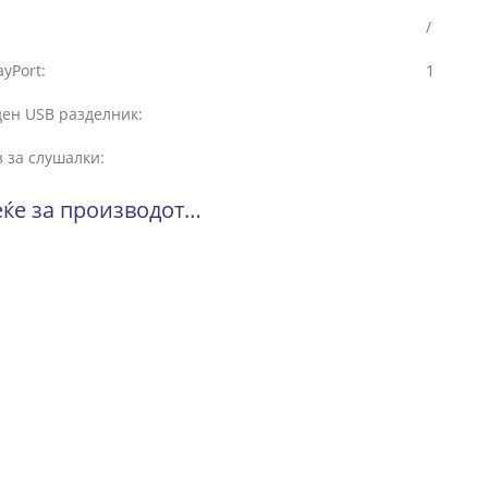
/
ayPort:
1
ден USB разделник:
 за слушалки:
ќе за производот…