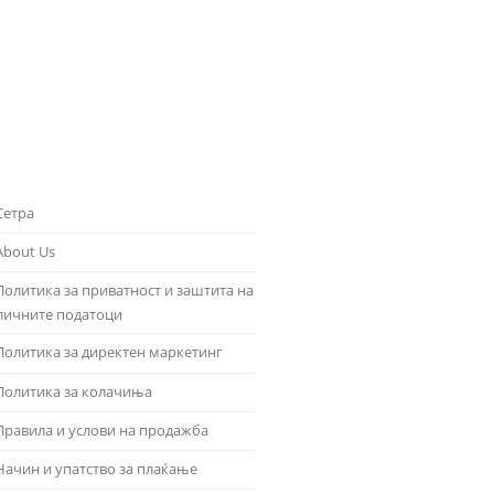
Сетра
About Us
Политика за приватност и заштита на
личните податоци
Политика за директен маркетинг
Политика за колачиња
Правила и услови на продажба
Начин и упатство за плаќање