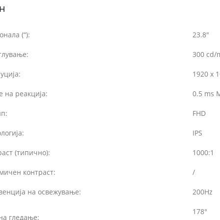
н
онала (“):
23.8″
тлување:
300 cd/
уција:
1920 x 
 на реакција:
0.5 ms 
п:
FHD
логија:
IPS
аст (типично):
1000:1
мичен контраст:
/
венција на освежување:
200Hz
178°
на гледање: