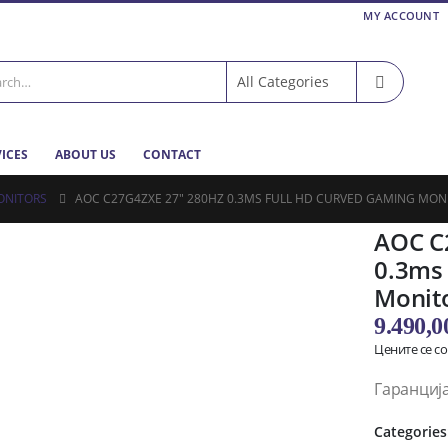
MY ACCOUNT
VICES
ABOUT US
CONTACT
ONITORS
AOC C27G4ZXE 27″ 280HZ 0.3MS FULL HD CURVED GAMING MON
AOC C
0.3ms
Monit
9.490,
Цените се с
Гаранција
Categories