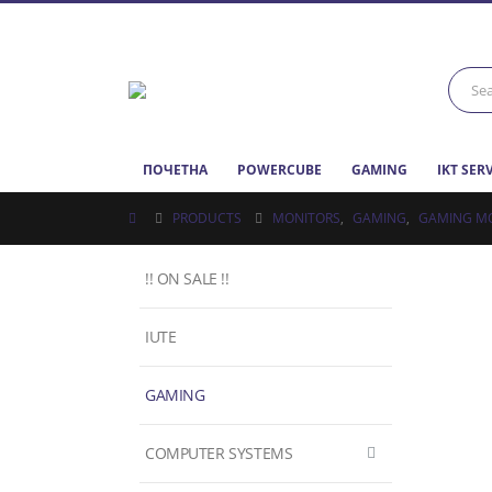
ПОЧЕТНА
POWERCUBE
GAMING
IKT SER
PRODUCTS
MONITORS
,
GAMING
,
GAMING M
!! ON SALE !!
IUTE
GAMING
COMPUTER SYSTEMS