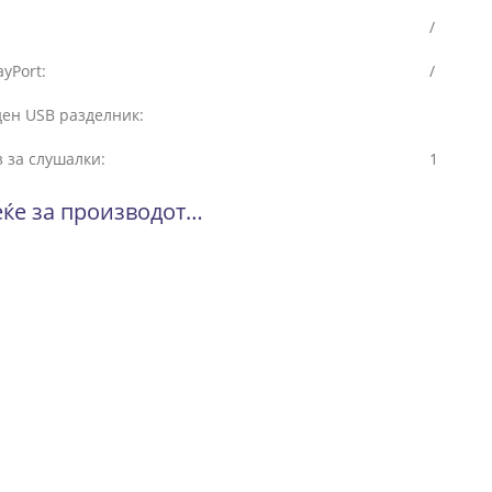
/
ayPort:
/
ден USB разделник:
 за слушалки:
1
ќе за производот…