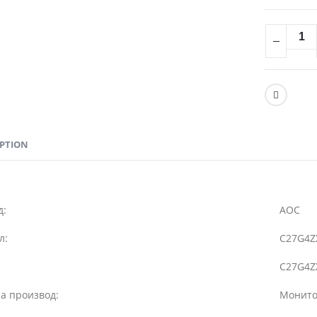
IPTION
д:
AOC
л:
C27G4Z
C27G4Z
а производ:
Монит