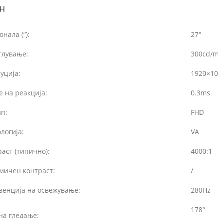
н
онала (“):
27″
тлување:
300cd/m
уција:
1920×10
 на реакција:
0.3ms
п:
FHD
логија:
VA
аст (типично):
4000:1
мичен контраст:
/
венција на освежување:
280Hz
178°
на гледање: