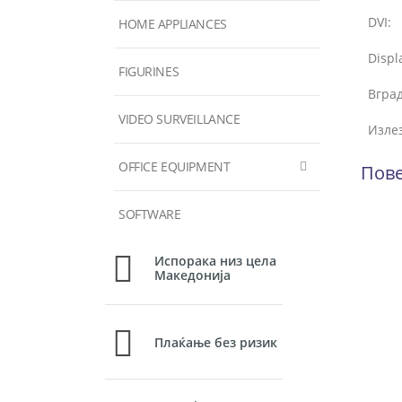
DVI:
HOME APPLIANCES
Displ
FIGURINES
Вгра
VIDEO SURVEILLANCE
Излез
OFFICE EQUIPMENT
Пове
SOFTWARE
Испорака низ цела
Македонија
Плаќање без ризик