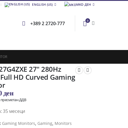
ENGLISH (US)
MKD ДЕН
0
+389 2 2720-777
ITOR
27G4ZXE 27″ 280Hz
 Full HD Curved Gaming
or
00
ден
о пресметан ДДВ
: 35 месеци
:
Gaming Monitors
,
Gaming
,
Monitors