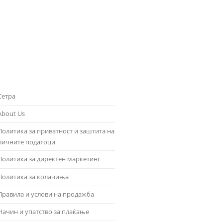
Сетра
About Us
Политика за приватност и заштита на
личните податоци
Политика за директен маркетинг
Политика за колачиња
Правила и услови на продажба
Начин и упатство за плаќање