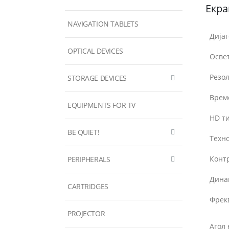
Екра
NAVIGATION TABLETS
Дијаг
OPTICAL DEVICES
Осве
Резол
STORAGE DEVICES
Време
EQUIPMENTS FOR TV
HD ти
BE QUIET!
Техно
Контр
PERIPHERALS
Дина
CARTRIDGES
Фрек
PROJECTOR
Агол 