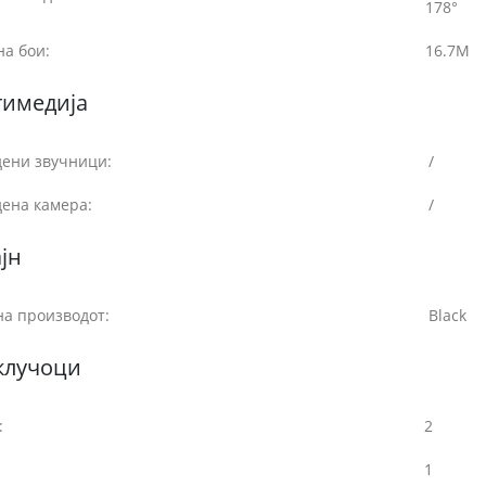
178°
на бои:
16.7M
тимедија
дени звучници:
/
дена камера:
/
јн
на производот:
Black
клучоци
:
2
1