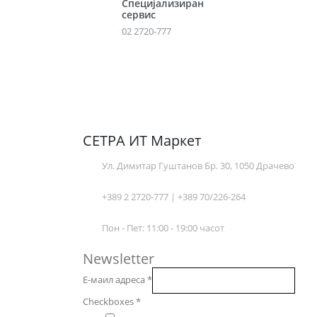
Специјализиран
сервис
02 2720-777
СЕТРА ИТ Маркет
Ул. Димитар Гуштанов Бр. 30, 1050 Драчево
+389 2 2720-777 | +389 70/226-264
Пон - Пет: 11:00 - 19:00 часот
Newsletter
Е-маил адреса
*
Checkboxes
*