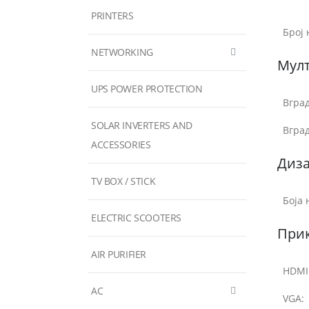
PRINTERS
Број 
NETWORKING
Мул
UPS POWER PROTECTION
Вгра
SOLAR INVERTERS AND
Вгра
ACCESSORIES
Диза
TV BOX / STICK
Боја 
ELECTRIC SCOOTERS
При
AIR PURIFIER
HDMI
AC
VGA: