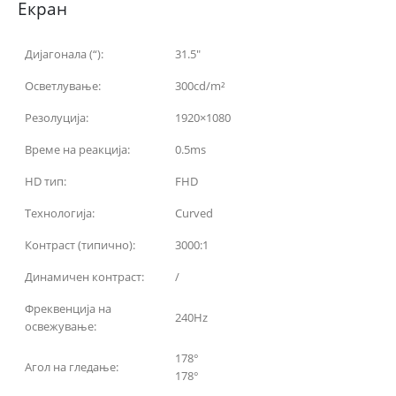
Екран
Дијагонала (“):
31.5″
Осветлување:
300cd/m²
Резолуција:
1920×1080
Време на реакција:
0.5ms
HD тип:
FHD
Технологија:
Curved
Контраст (типично):
3000:1
Динамичен контраст:
/
Фреквенција на
240Hz
освежување:
178°
Агол на гледање:
178°