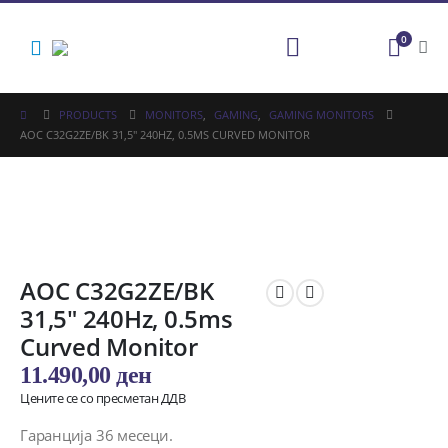
0
PRODUCTS
MONITORS
,
GAMING
,
GAMING MONITORS
AOC C32G2ZE/BK 31,5″ 240HZ, 0.5MS CURVED MONITOR
AOC C32G2ZE/BK
31,5″ 240Hz, 0.5ms
Curved Monitor
11.490,00
ден
Цените се со пресметан ДДВ
Гаранција 36 месеци.