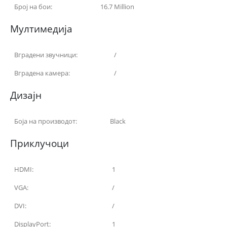
Број на бои:
16.7 Million
Мултимедија
Вградени звучници:
/
Вградена камера:
/
Дизајн
Боја на производот:
Black
Приклучоци
HDMI:
1
VGA:
/
DVI:
/
DisplayPort:
1