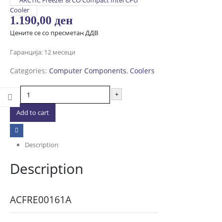
ARCTIC Freezer 8i CO Compact Intel CPU
Cooler
1.190,00
ден
Цените се со пресметан ДДВ
Гаранција: 12 месеци
Categories:
Computer Components
,
Coolers
-
+
Add to cart
Description
Description
ACFRE00161A