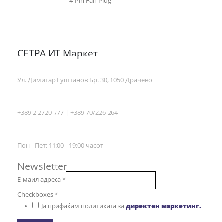
4-Pin Fan Plug
СЕТРА ИТ Маркет
Ул. Димитар Гуштанов Бр. 30, 1050 Драчево
+389 2 2720-777 | +389 70/226-264
Пон - Пет: 11:00 - 19:00 часот
Newsletter
Е-маил адреса
*
Checkboxes
*
Ја прифаќам политиката за
директен маркетинг.