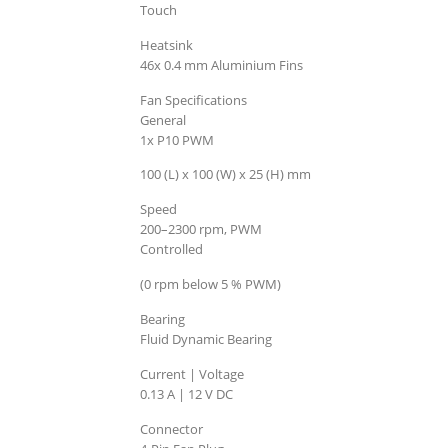
Touch
Heatsink
46x 0.4 mm Aluminium Fins
Fan Specifications
General
1x P10 PWM
100 (L) x 100 (W) x 25 (H) mm
Speed
200–2300 rpm, PWM
Controlled
(0 rpm below 5 % PWM)
Bearing
Fluid Dynamic Bearing
Current | Voltage
0.13 A | 12 V DC
Connector