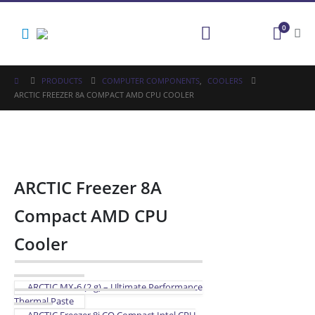
0
PRODUCTS
COMPUTER COMPONENTS
,
COOLERS
ARCTIC FREEZER 8A COMPACT AMD CPU COOLER
ARCTIC Freezer 8A
Compact AMD CPU
Cooler
ARCTIC MX-6 (2 g) – Ultimate Performance
Thermal Paste