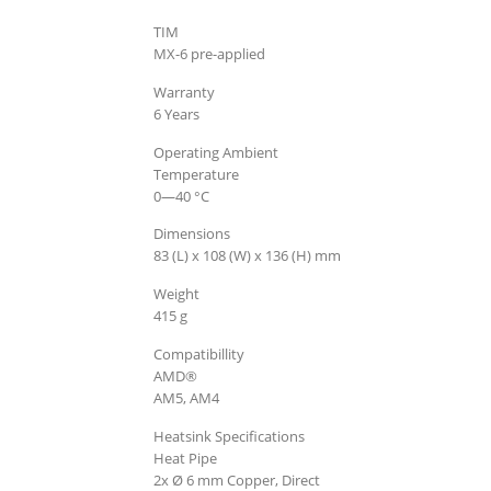
General
Specifications
TIM
MX-6 pre-applied
Warranty
6 Years
Operating Ambient
Temperature
0—40 °C
Dimensions
83 (L) x 108 (W) x 136 (H) mm
Weight
415 g
Compatibillity
AMD®
AM5, AM4
Heatsink Specifications
Heat Pipe
2x Ø 6 mm Copper, Direct