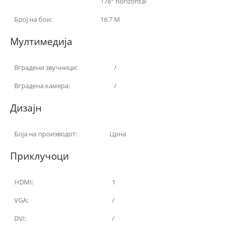
178° horizontal
Број на бои:
16.7 M
Мултимедија
Вградени звучници:
/
Вградена камера:
/
Дизајн
Боја на производот:
Црна
Приклучоци
HDMI:
1
VGA:
/
DVI:
/