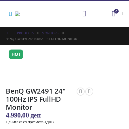
0
PRODUCTS
MONITORS
BENQ GW2491 24″ 100HZ IPS FULLHD MONITOR
HOT
BenQ GW2491 24″
100Hz IPS FullHD
Monitor
4.990,00
ден
Цените се со пресметан ДДВ