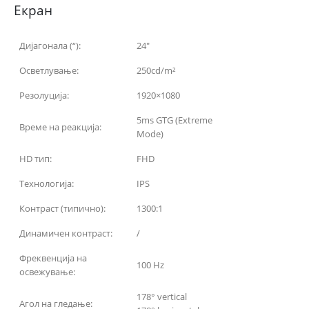
Екран
Дијагонала (“):
24″
Осветлување:
250cd/m²
Резолуција:
1920×1080
5ms GTG (Extreme
Време на реакција:
Mode)
HD тип:
FHD
Технологија:
IPS
Контраст (типично):
1300:1
Динамичен контраст:
/
Фреквенција на
100 Hz
освежување:
178° vertical
Агол на гледање: