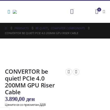
0
PRODUCTS
BE QUIET!
,
COMPUTER COMPONENTS
CONVERTOR BE QUIET! PCIE 4.0 200MM GPU RISER CABLE
CONVERTOR be
quiet! PCIe 4.0
200MM GPU Riser
Cable
3.890,00
ден
Цените се со пресметан ДДВ