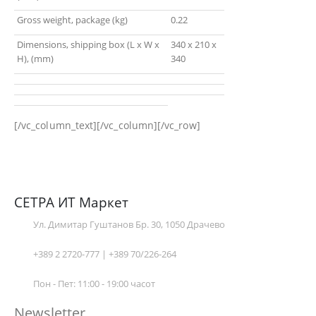
Gross weight, package (kg)
0.22
Dimensions, shipping box (L x W x
340 x 210 x
H), (mm)
340
[/vc_column_text][/vc_column][/vc_row]
СЕТРА ИТ Маркет
Ул. Димитар Гуштанов Бр. 30, 1050 Драчево
+389 2 2720-777 | +389 70/226-264
Пон - Пет: 11:00 - 19:00 часот
Newsletter