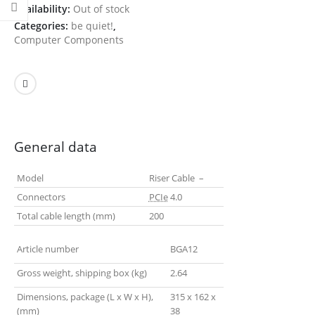
Availability:
Out of stock
Categories:
be quiet!
,
Computer Components
General data
Model
Riser Cable –
Connectors
PCIe
4.0
Total cable length (mm)
200
Article number
BGA12
Gross weight, shipping box (kg)
2.64
Dimensions, package (L x W x H),
315 x 162 x
(mm)
38