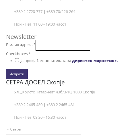
+389 2 2720-777 | +389 70/226-264
Пон - Пет: 11:00 - 19:00 часот
Newsletter
Е-маил адреса
*
Checkboxes
*
Ја прифаќам политиката за
директен маркетинг.
Испрати
СЕТРА ДООЕЛ Скопје
Ул. „Христо Татарчев“ 43б/3-10, 1000 Скопје
+389 2 2465-480 | +389 2 2465-481
Пон - Пет: 08:30 - 16:30 часот
Сетра