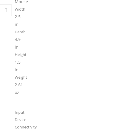
Mouse
Width
2.5
in
Depth
4.9
in
Height
1.5
in
Weight
2.61
oz
Input
Device
Connectivity