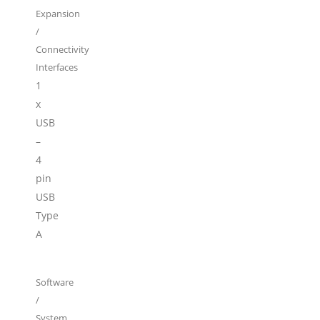
Expansion
/
Connectivity
Interfaces
1
x
USB
–
4
pin
USB
Type
A
Software
/
System