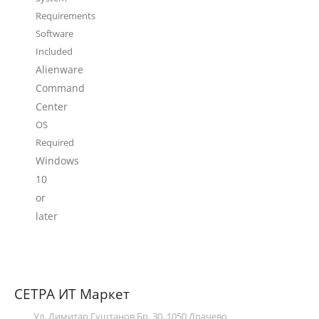
Requirements
Software
Included
Alienware
Command
Center
OS
Required
Windows
10
or
later
СЕТРА ИТ Маркет
Ул. Димитар Гуштанов Бр. 30, 1050 Драчево