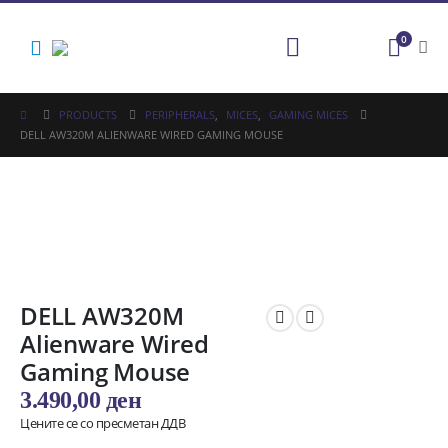
0
PRODUCTS
PERIPHERALS
,
MICES
,
GAMING MICES
DELL AW320M ALIENWARE WIRED GAMING MOUSE
DELL AW320M
Alienware Wired
Gaming Mouse
3.490,00
ден
Цените се со пресметан ДДВ