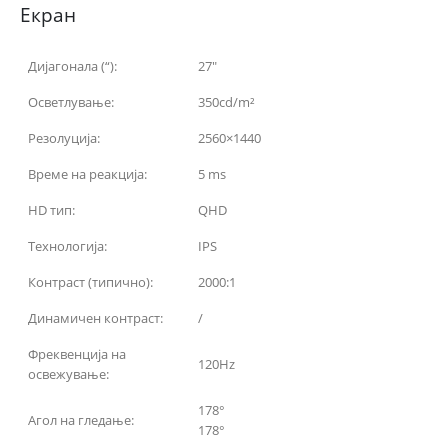
Екран
Дијагонала (“):
27″
Осветлување:
350cd/m²
Резолуција:
2560×1440
Време на реакција:
5 ms
HD тип:
QHD
Технологија:
IPS
Контраст (типично):
2000:1
Динамичен контраст:
/
Фреквенција на
120Hz
освежување:
178°
Агол на гледање:
178°