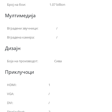
Број на бои:
1.07 billion
Мултимедија
Вградени звучници:
/
Вградена камера:
/
Дизајн
Боја на производот:
Сива
Приклучоци
HDMI:
1
VGA:
/
DVI:
/
DisplayPort:
2