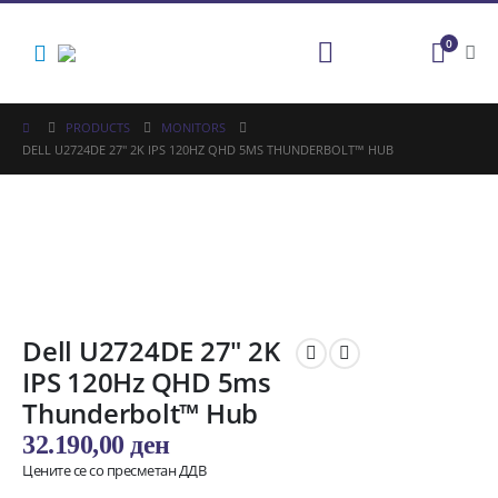
0
PRODUCTS
MONITORS
DELL U2724DE 27″ 2K IPS 120HZ QHD 5MS THUNDERBOLT™ HUB
Dell U2724DE 27″ 2K
IPS 120Hz QHD 5ms
Thunderbolt™ Hub
32.190,00
ден
Цените се со пресметан ДДВ