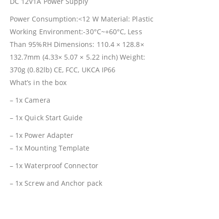
DC 12V1A Power Supply
Power Consumption:<12 W Material: Plastic
Working Environment:-30°C~+60°C, Less
Than 95%RH Dimensions: 110.4 × 128.8×
132.7mm (4.33× 5.07 × 5.22 inch) Weight:
370g (0.82lb) CE, FCC, UKCA IP66
What’s in the box
– 1x Camera
– 1x Quick Start Guide
– 1x Power Adapter
– 1x Mounting Template
– 1x Waterproof Connector
– 1x Screw and Anchor pack