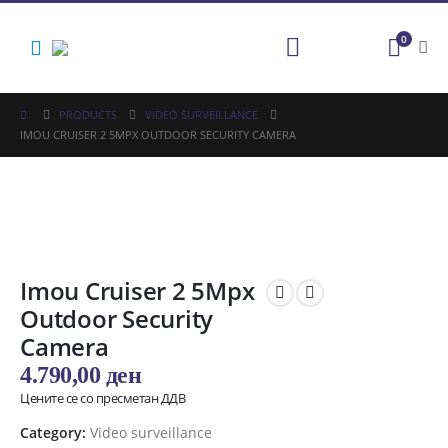
0
PRODUCTS
VIDEO SURVEILLANCE
IMOU CRUISER 2 5MPX OUTDOOR SECURITY CAMERA
Imou Cruiser 2 5Mpx
Outdoor Security
Camera
4.790,00
ден
Цените се со пресметан ДДВ
Category:
Video surveillance