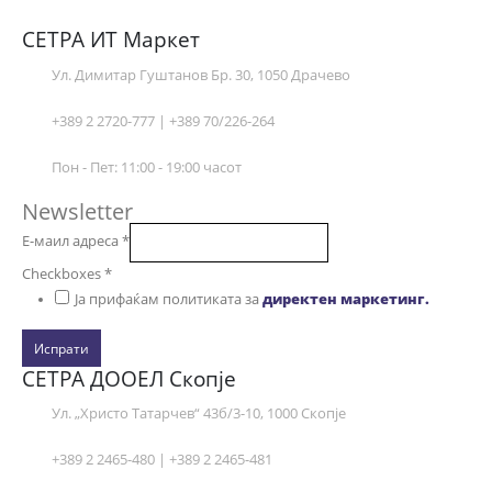
СЕТРА ИТ Маркет
Ул. Димитар Гуштанов Бр. 30, 1050 Драчево
+389 2 2720-777 | +389 70/226-264
Пон - Пет: 11:00 - 19:00 часот
Newsletter
Е-маил адреса
*
Checkboxes
*
Ја прифаќам политиката за
директен маркетинг.
Испрати
СЕТРА ДООЕЛ Скопје
Ул. „Христо Татарчев“ 43б/3-10, 1000 Скопје
+389 2 2465-480 | +389 2 2465-481