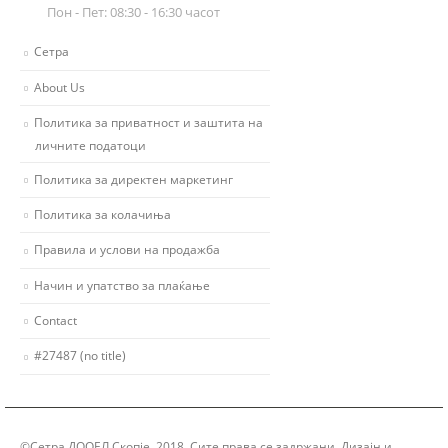
Пон - Пет: 08:30 - 16:30 часот
Сетра
About Us
Политика за приватност и заштита на
личните податоци
Политика за директен маркетинг
Политика за колачиња
Правила и услови на продажба
Начин и упатство за плаќање
Contact
#27487 (no title)
©Сетра ДООЕЛ Скопје, 2018. Сите права се задржани. Дизајн и