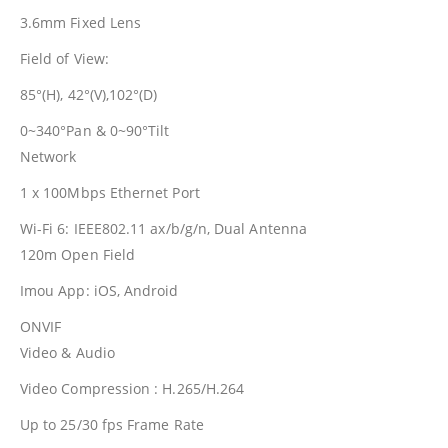
3.6mm Fixed Lens
Field of View:
85°(H), 42°(V),102°(D)
0~340°Pan & 0~90°Tilt
Network
1 x 100Mbps Ethernet Port
Wi-Fi 6: IEEE802.11 ax/b/g/n, Dual Antenna
120m Open Field
Imou App: iOS, Android
ONVIF
Video & Audio
Video Compression : H.265/H.264
Up to 25/30 fps Frame Rate