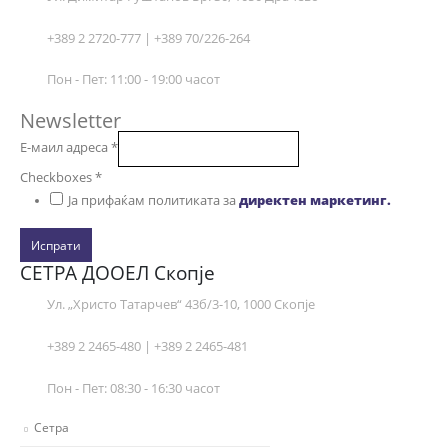
+389 2 2720-777 | +389 70/226-264
Пон - Пет: 11:00 - 19:00 часот
Newsletter
Е-маил адреса
*
Checkboxes
*
Ја прифаќам политиката за
директен маркетинг.
Испрати
СЕТРА ДООЕЛ Скопје
Ул. „Христо Татарчев“ 43б/3-10, 1000 Скопје
+389 2 2465-480 | +389 2 2465-481
Пон - Пет: 08:30 - 16:30 часот
Сетра