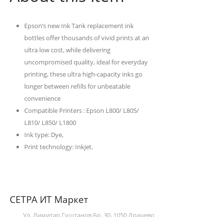
Epson’s new Ink Tank replacement ink
bottles offer thousands of vivid prints at an
ultra low cost, while delivering
uncompromised quality, ideal for everyday
printing, these ultra high-capacity inks go
longer between refills for unbeatable
convenience
Compatible Printers : Epson L800/ L805/
L810/ L850/ L1800
Ink type: Dye,
Print technology: Inkjet.
СЕТРА ИТ Маркет
Ул. Димитар Гуштанов Бр. 30, 1050 Драчево