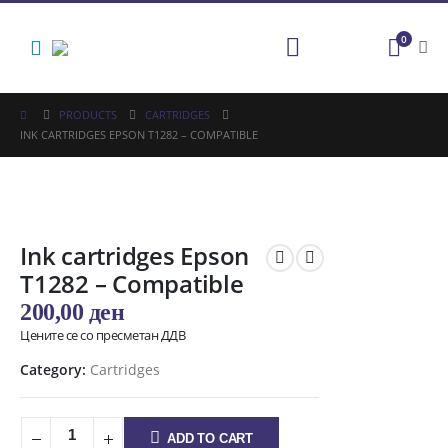
0
PRODUCTS
CARTRIDGES
INK CARTRIDGES EPSON T1282 – COMPATIBLE
Ink cartridges Epson
T1282 – Compatible
200,00
ден
Цените се со пресметан ДДВ
Category:
Cartridges
ADD TO CART