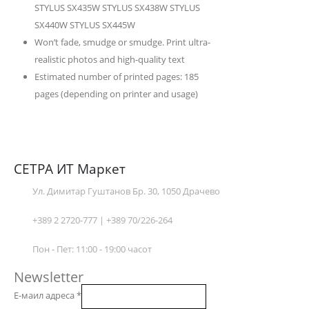
STYLUS SX435W STYLUS SX438W STYLUS
SX440W STYLUS SX445W
Won’t fade, smudge or smudge. Print ultra-
realistic photos and high-quality text
Estimated number of printed pages: 185
pages (depending on printer and usage)
СЕТРА ИТ Маркет
Ул. Димитар Гуштанов Бр. 30, 1050 Драчево
+389 2 2720-777 | +389 70/226-264
Пон - Пет: 11:00 - 19:00 часот
Newsletter
Е-маил адреса
*