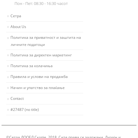
Пон - Пет: 08:30 - 16:30 часот
Сетра
About Us
Политика за приватност и заштита на
личните податоци
Политика за директен маркетинг
Политика за колачиња
Правила и услови на продажба
Начин и упатство за плаќање
Contact
#27487 (no title)
©Сетра ДООЕЛ Скопје, 2018. Сите права се задржани. Дизајн и