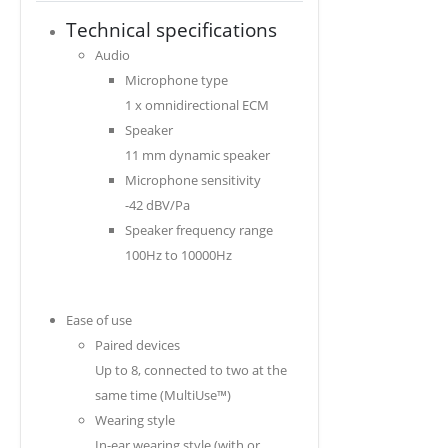
Technical specifications
Audio
Microphone type
1 x omnidirectional ECM
Speaker
11 mm dynamic speaker
Microphone sensitivity
-42 dBV/Pa
Speaker frequency range
100Hz to 10000Hz
Ease of use
Paired devices
Up to 8, connected to two at the
same time (MultiUse™)
Wearing style
In-ear wearing style (with or