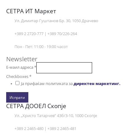
СЕТРА ИТ Маркет
Ул. Димитар Гуштанов Бр. 30, 1050 Драчево
+389 2 2720-777 | +389 70/226-264
Пон - Пет: 11:00 - 19:00 часот
Newsletter
Е-маил адреса
*
Checkboxes
*
Ја прифаќам политиката за
директен маркетинг.
Испрати
СЕТРА ДООЕЛ Скопје
Ул. „Христо Татарчев“ 43б/3-10, 1000 Скопје
+389 2 2465-480 | +389 2 2465-481