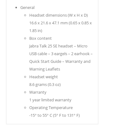
General
Headset dimensions (W x H x D)
16.6 x 21.6 x 47.1 mm (0.65 x 0.85 x
1.85 in)
Box content
Jabra Talk 25 SE headset – Micro
USB cable – 3 eargels – 2 earhook –
Quick Start Guide – Warranty and
Warning Leaflets
Headset weight
8.6 grams (0.3 oz)
Warranty
1 year limited warranty
Operating Temperature
-15° to 55° C (5° F to 131° F)