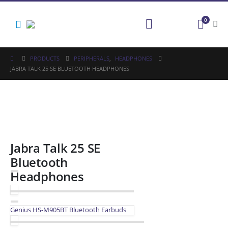
0
PRODUCTS
PERIPHERALS
,
HEADPHONES
JABRA TALK 25 SE BLUETOOTH HEADPHONES
Jabra Talk 25 SE
Bluetooth
Headphones
Genius HS-M905BT Bluetooth Earbuds