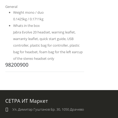
General
Weight mono / duo
0.1425kg / 0.1711kg
Whats in the box
Jabra Evolve 20 headset, warning leaflet,
warranty leaflet, quick start guide, USB
controller, plastic bag for controller, plastic
bag for headset, foam bag for the left earcup
of the stereo headset only
98200900
СЕТРА ИТ Маркет
Ул. Димитар Гуштанов Бр. 30, 1050 Драчево