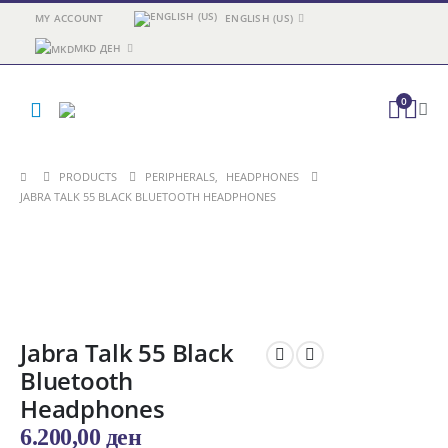
MY ACCOUNT
ENGLISH (US)
MKD ДЕН
0
PRODUCTS
PERIPHERALS
,
HEADPHONES
JABRA TALK 55 BLACK BLUETOOTH HEADPHONES
Jabra Talk 55 Black
Bluetooth
Headphones
6.200,00
ден