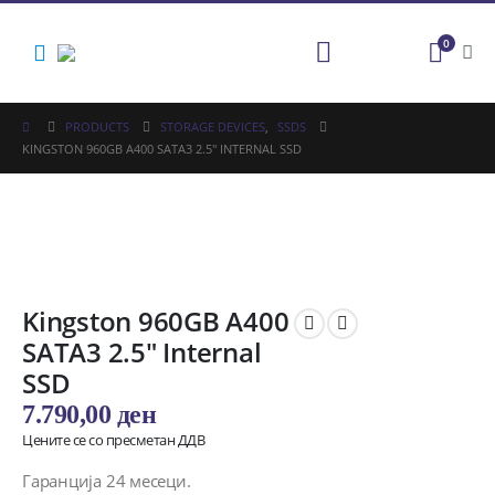
0
PRODUCTS
STORAGE DEVICES
,
SSDS
KINGSTON 960GB A400 SATA3 2.5″ INTERNAL SSD
Kingston 960GB A400
SATA3 2.5″ Internal
SSD
7.790,00
ден
Цените се со пресметан ДДВ
Гаранција 24 месеци.