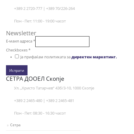
+389 2 2720-777 | +389 70/226-264
Пон - Пет: 11:00 - 19:00 часот
Newsletter
Е-маил адреса
*
Checkboxes
*
Ја прифаќам политиката за
директен маркетинг.
Испрати
СЕТРА ДООЕЛ Скопје
Ул. „Христо Татарчев“ 43б/3-10, 1000 Скопје
+389 2 2465-480 | +389 2 2465-481
Пон - Пет: 08:30 - 16:30 часот
Сетра