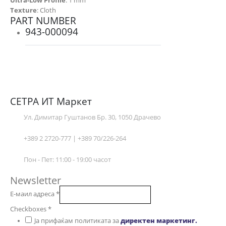
Ultra-Low Profile
: 1 mm
Texture
: Cloth
PART NUMBER
943-000094
СЕТРА ИТ Маркет
Ул. Димитар Гуштанов Бр. 30, 1050 Драчево
+389 2 2720-777 | +389 70/226-264
Пон - Пет: 11:00 - 19:00 часот
Newsletter
Е-маил адреса
*
Checkboxes
*
Ја прифаќам политиката за
директен маркетинг.