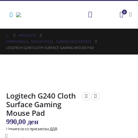
0
PRODUCTS
PERIPHERALS
,
MOUSE PADS
,
GAMING MOUSEPADS
LOGITECH G240 CLOTH SURFACE GAMING MOUSE PAD
Logitech G240 Cloth
Surface Gaming
Mouse Pad
990,00
ден
Цените се со пресметан ДДВ