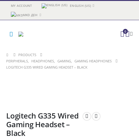
MY ACCOUNT
ENGLISH (US)
MKD ДЕН
0
PRODUCTS
PERIPHERALS
,
HEADPHONES
,
GAMING
,
GAMING HEADPHONES
LOGITECH G335 WIRED GAMING HEADSET – BLACK
Logitech G335 Wired
Gaming Headset –
Black