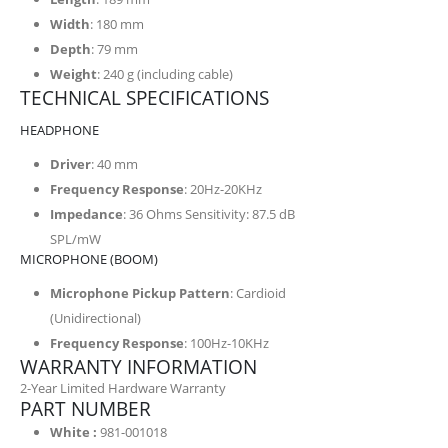
Width
: 180 mm
Depth
: 79 mm
Weight
: 240 g (including cable)
TECHNICAL SPECIFICATIONS
HEADPHONE
Driver
: 40 mm
Frequency Response
: 20Hz-20KHz
Impedance
: 36 Ohms Sensitivity: 87.5 dB
SPL/mW
MICROPHONE (BOOM)
Microphone Pickup Pattern
: Cardioid
(Unidirectional)
Frequency Response
: 100Hz-10KHz
WARRANTY INFORMATION
2-Year Limited Hardware Warranty
PART NUMBER
White :
981-001018