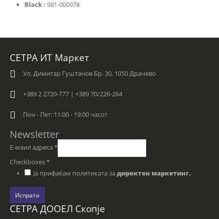
Black :
981-000978
СЕТРА ИТ Маркет
Ул. Димитар Гуштанов Бр. 30, 1050 Драчево
+389 2 2720-777 | +389 70/226-264
Пон - Пет: 11:00 - 19:00 часот
Newsletter
Е-маил адреса
*
Checkboxes
*
Ја прифаќам политиката за
директен маркетинг.
Испрати
СЕТРА ДООЕЛ Скопје