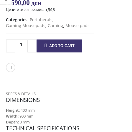
3.590,00
ден
Цените се со пресметан ДДВ
Categories:
Peripherals
,
Gaming Mousepads
,
Gaming
,
Mouse pads
ADD TO CART
SPECS & DETAILS
DIMENSIONS
Height
: 400 mm
Width
: 900 mm
Depth
: 3 mm
TECHNICAL SPECIFICATIONS