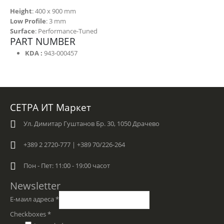
Height
: 400 x 900 mm
Low Profile
: 3 mm
Surface
: Performance-Tuned
PART NUMBER
KDA :
943-000457
СЕТРА ИТ Маркет
Ул. Димитар Гуштанов Бр. 30, 1050 Драчево
+389 2 2720-777 | +389 70/226-264
Пон - Пет: 11:00 - 19:00 часот
Newsletter
Е-маил адреса
*
Checkboxes
*