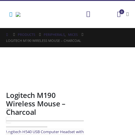
0
PRODUCTS
PERIPHERALS
,
MICES
LOGITECH M190 WIRELESS MOUSE – CHARCOAL
Logitech M190
Wireless Mouse –
Charcoal
Logitech H540 USB Computer Headset with