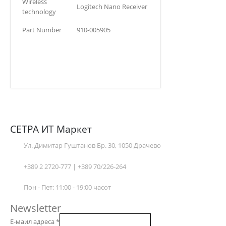
Wireless
Logitech Nano Receiver
technology
Part Number
910-005905
СЕТРА ИТ Маркет
Ул. Димитар Гуштанов Бр. 30, 1050 Драчево
+389 2 2720-777 | +389 70/226-264
Пон - Пет: 11:00 - 19:00 часот
Newsletter
Е-маил адреса
*