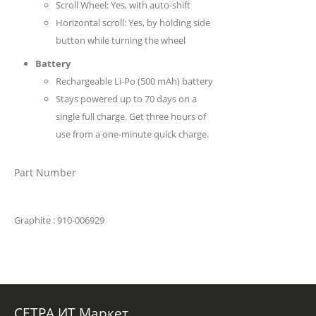
Scroll Wheel: Yes, with auto-shift
Horizontal scroll: Yes, by holding side
button while turning the wheel
Battery
Rechargeable Li-Po (500 mAh) battery
Stays powered up to 70 days on a
single full charge. Get three hours of
use from a one-minute quick charge.
Part Number
Graphite
: 910-006929
СЕТРА ИТ Маркет