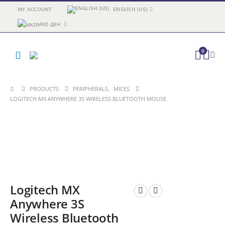
MY ACCOUNT
ENGLISH (US)
MKD ДЕН
0
PRODUCTS
PERIPHERALS
,
MICES
LOGITECH MX ANYWHERE 3S WIRELESS BLUETOOTH MOUSE
Logitech MX
Anywhere 3S
Wireless Bluetooth