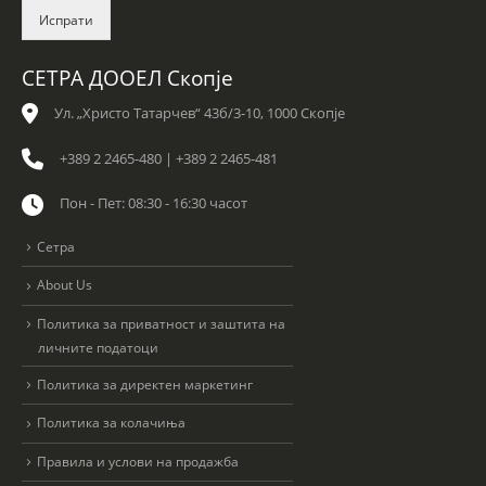
c
Испрати
k
b
o
СЕТРА ДООЕЛ Скопје
x
e
Ул. „Христо Татарчев“ 43б/3-10, 1000 Скопје
s
*
+389 2 2465-480 | +389 2 2465-481
Пон - Пет: 08:30 - 16:30 часот
Сетра
About Us
Политика за приватност и заштита на
личните податоци
Политика за директен маркетинг
Политика за колачиња
Правила и услови на продажба