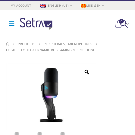
MY ACCOUNT
ENGLISH (US)
MKD ДЕН
0
PRODUCTS
PERIPHERALS
,
MICROPHONES
LOGITECH YETI GX DYNAMIC RGB GAMING MICROPHONE