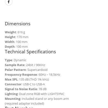
Dimensions
Weight
: 616 g
Height
: 170 mm
Width
: 100 mm
Depth
: 100 mm
Technical Specifications
Type
: Dynamic
Sample Rate
: 24bit / 96KHz
Polar Pattern
: Supercardioid
Frequency Response
: 60Hz – 18.5kHz
Max SPL
: 135 dB (THD 1% kHz)
Connector
: USB-C to USB-A
Signal to Noise Ratio
: 78 dB
Lighting
: Dual zone RGB with LIGHTSYNC
Mounting
: Included stand or any boom arm
(required adapter included)