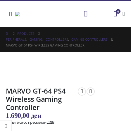
0
PRODUCTS
PERIPHERALS
,
GAMING
,
CONTROLLERS
,
GAMING CONTROLLERS
MARVO GT-64 PS4 WIRELESS GAMING CONTROLLER
MARVO GT-64 PS4
Wireless Gaming
Controller
1.690,00
ден
Цените се со пресметан ДДВ