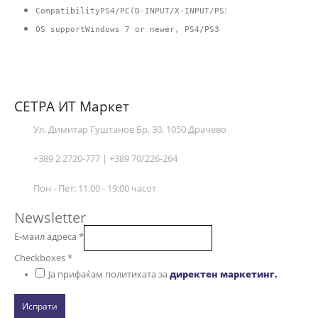
CompatibilityPS4/PC(D-INPUT/X-INPUT/PS3
OS supportWindows 7 or newer, PS4/PS3
СЕТРА ИТ Маркет
Ул. Димитар Гуштанов Бр. 30, 1050 Драчево
+389 2 2720-777 | +389 70/226-264
Пон - Пет: 11:00 - 19:00 часот
Newsletter
Е-маил адреса
*
Checkboxes
*
Ја прифаќам политиката за
директен маркетинг.
Испрати