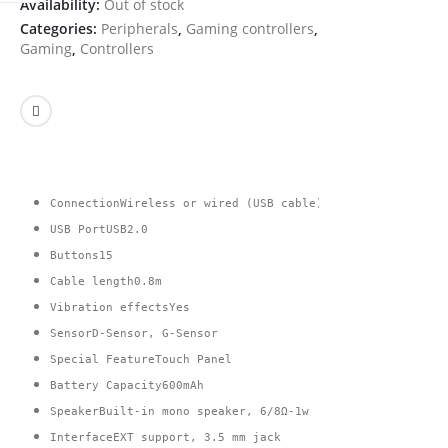
Availability:
Out of stock
Categories:
Peripherals
,
Gaming controllers
,
Gaming
,
Controllers
ConnectionWireless or wired (USB cable)
USB PortUSB2.0
Buttons15
Cable length0.8m
Vibration effectsYes
SensorD-Sensor, G-Sensor
Special FeatureTouch Panel
Battery Capacity600mAh
SpeakerBuilt-in mono speaker, 6/8Ω-1w
InterfaceEXT support, 3.5 mm jack