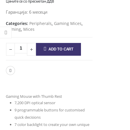
Цените се со пресметан ДДВ
Гаранција: 6 месеци
Categories:
Peripherals
,
Gaming Mices
,
Gaming
,
Mices
ADD TO CART
Gaming Mouse with Thumb Rest
7,200 DPI optical sensor
9 programmable buttons for customised
quick decisions
7 color backlight to create your own unique