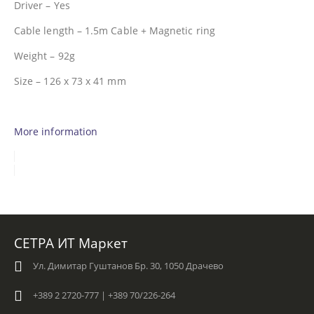
Driver – Yes
Cable length – 1.5m Cable + Magnetic ring
Weight – 92g
Size – 126 x 73 x 41 mm
More information
СЕТРА ИТ Маркет
Ул. Димитар Гуштанов Бр. 30, 1050 Драчево
+389 2 2720-777 | +389 70/226-264