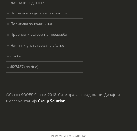
личните податоци
Политика за директен маркетинг
Политика за колачиња
Правила и услови на продажба
Начин и упатство за плаќање
Contact
#27487 (no title)
©Сетра ДООЕЛ Скопје, 2018. Сите права се задржани. Дизајн и
имплементација
Group Solution
Измени колачиња