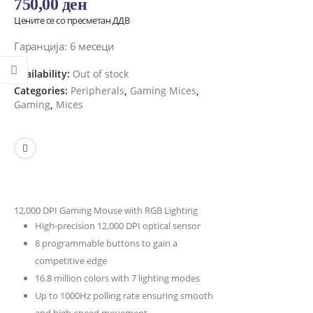
750,00
ден
Цените се со пресметан ДДВ
Гаранција: 6 месеци
Availability:
Out of stock
Categories:
Peripherals
,
Gaming Mices
,
Gaming
,
Mices
12,000 DPI Gaming Mouse with RGB Lighting
High-precision 12,000 DPI optical sensor
8 programmable buttons to gain a
competitive edge
16.8 million colors with 7 lighting modes
Up to 1000Hz polling rate ensuring smooth