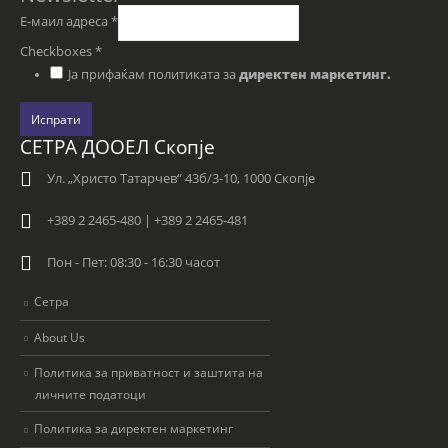
Е-маил адреса
*
Checkboxes
*
Ја прифаќам политиката за
директен маркетинг.
Испрати
СЕТРА ДООЕЛ Скопје
Ул. „Христо Татарчев“ 43б/3-10, 1000 Скопје
+389 2 2465-480 | +389 2 2465-481
Пон - Пет: 08:30 - 16:30 часот
Сетра
About Us
Политика за приватност и заштита на
личните податоци
Политика за директен маркетинг