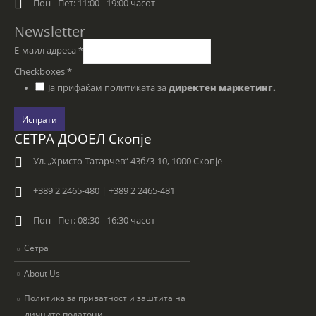
Пон - Пет: 11:00 - 19:00 часот
Newsletter
Е-маил адреса
*
Checkboxes
*
Ја прифаќам политиката за
директен маркетинг.
Испрати
СЕТРА ДООЕЛ Скопје
Ул. „Христо Татарчев“ 43б/3-10, 1000 Скопје
+389 2 2465-480 | +389 2 2465-481
Пон - Пет: 08:30 - 16:30 часот
Сетра
About Us
Политика за приватност и заштита на
личните податоци