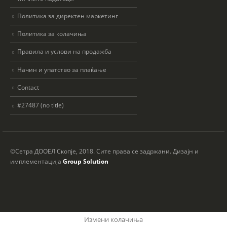
Политика за директен маркетинг
Политика за колачиња
Правила и услови на продажба
Начин и упатство за плаќање
Contact
#27487 (no title)
©Сетра ДООЕЛ Скопје, 2018. Сите права се задржани. Дизајн и
имплементација
Group Solution
Измени колачиња