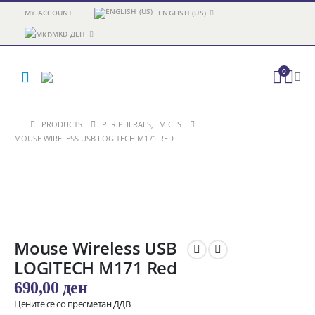
MY ACCOUNT
ENGLISH (US)
MKD ДЕН
0
PRODUCTS
PERIPHERALS
,
MICES
MOUSE WIRELESS USB LOGITECH M171 RED
Mouse Wireless USB
LOGITECH M171 Red
690,00
ден
Цените се со пресметан ДДВ