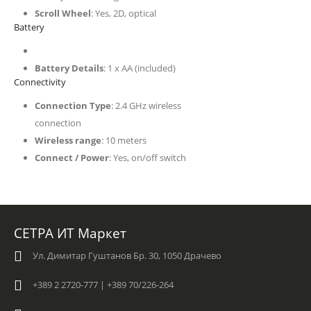
Scroll Wheel
: Yes, 2D, optical
Battery
Battery Details
: 1 x AA (included)
Connectivity
Connection Type
: 2.4 GHz wireless
connection
Wireless range
: 10 meters
Connect / Power
: Yes, on/off switch
СЕТРА ИТ Маркет
Ул. Димитар Гуштанов Бр. 30, 1050 Драчево
+389 2 2720-777 | +389 70/226-264