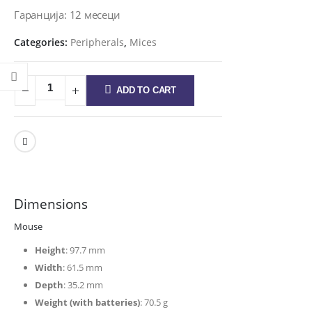
Гаранција: 12 месеци
Categories:
Peripherals
,
Mices
ADD TO CART
Dimensions
Mouse
Height
: 97.7 mm
Width
: 61.5 mm
Depth
: 35.2 mm
Weight (with batteries)
: 70.5 g