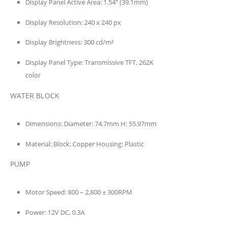
Display Panel Active Area:
1.54″ (39.1mm)
Display Resolution:
240 x 240 px
Display Brightness:
300 cd/m²
Display Panel Type:
Transmissive TFT, 262K
color
WATER BLOCK
Dimensions:
Diameter: 74.7mm H: 55.97mm
Material:
Block: Copper Housing: Plastic
PUMP
Motor Speed:
800 – 2,800 ± 300RPM
Power:
12V DC, 0.3A