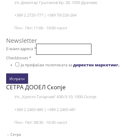
Ул. Димитар Гуштанов Бр. 30, 1050 Драчево
+389 2 2720-777 | +389 70/226-264
Пон - Пет: 11:00 - 19:00 часот
Newsletter
Е-маил адреса
*
Checkboxes
*
Ја прифаќам политиката за
директен маркетинг.
Испрати
СЕТРА ДООЕЛ Скопје
Ул. „Христо Татарчев“ 43б/3-10, 1000 Скопје
+389 2 2465-480 | +389 2 2465-481
Пон - Пет: 08:30 - 16:30 часот
Сетра