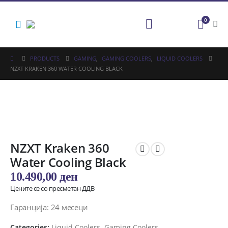
0
PRODUCTS
GAMING
,
GAMING COOLERS
,
LIQUID COOLERS
NZXT KRAKEN 360 WATER COOLING BLACK
NZXT Kraken 360
Water Cooling Black
10.490,00
ден
Цените се со пресметан ДДВ
Гаранција: 24 месеци
Categories:
Liquid Coolers
,
Gaming Coolers
,