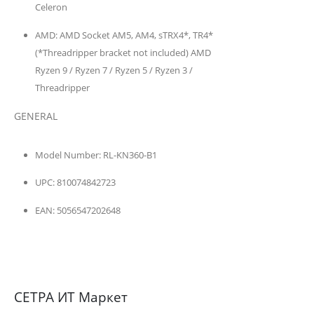
Celeron
AMD:
AMD Socket AM5, AM4, sTRX4*, TR4*
(*Threadripper bracket not included) AMD
Ryzen 9 / Ryzen 7 / Ryzen 5 / Ryzen 3 /
Threadripper
GENERAL
Model Number:
RL-KN360-B1
UPC:
810074842723
EAN:
5056547202648
СЕТРА ИТ Маркет