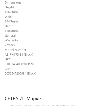
Dimensions
Height
186.8mm
Width
144.7mm
Depth
150.4mm
General
Warranty
2 Years
Model Number
AB-RH175-B1 (Black)
UPC
810074840989 (Black)
EAN
5056547200934 (Black)
СЕТРА ИТ Маркет
Ул. Димитар Гуштанов Бр. 30, 1050 Драчево