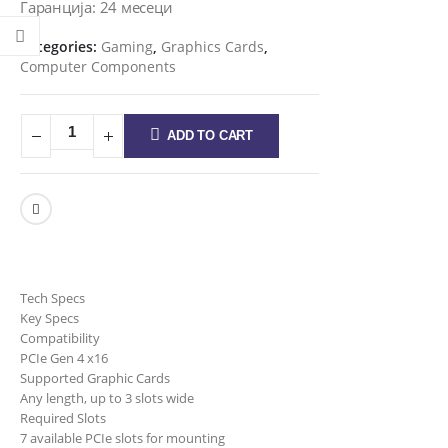
Гаранција: 24 месеци
Categories:
Gaming
,
Graphics Cards
,
Computer Components
ADD TO CART
Tech Specs
Key Specs
Compatibility
PCIe Gen 4 x16
Supported Graphic Cards
Any length, up to 3 slots wide
Required Slots
7 available PCIe slots for mounting