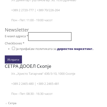
+389 2 2720-777 | +389 70/226-264
Пон - Пет: 11:00 - 19:00 часот
Newsletter
Е-маил адреса
*
Checkboxes
*
Ја прифаќам политиката за
директен маркетинг.
Испрати
СЕТРА ДООЕЛ Скопје
Ул. „Христо Татарчев“ 43б/3-10, 1000 Скопје
+389 2 2465-480 | +389 2 2465-481
Пон - Пет: 08:30 - 16:30 часот
Сетра