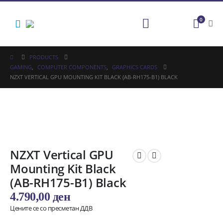
0
PRODUCTS
GAMING
,
COMPUTER COMPONENTS
,
GRAPHICS CARDS
NZXT VERTICAL GPU MOUNTING KIT BLACK (AB-RH175-B1) BLACK
NZXT Vertical GPU
Mounting Kit Black
(AB-RH175-B1) Black
4.790,00
ден
Цените се со пресметан ДДВ