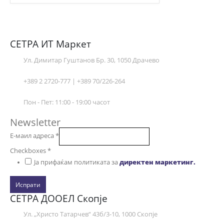
СЕТРА ИТ Маркет
Ул. Димитар Гуштанов Бр. 30, 1050 Драчево
+389 2 2720-777 | +389 70/226-264
Пон - Пет: 11:00 - 19:00 часот
Newsletter
Е-маил адреса
*
Checkboxes
*
Ја прифаќам политиката за
директен маркетинг.
Испрати
СЕТРА ДООЕЛ Скопје
Ул. „Христо Татарчев“ 43б/3-10, 1000 Скопје