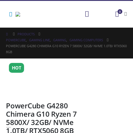
0
PRODUCTS
POWERCUBE
,
GAMING LINE
,
GAMING
,
GAMING COMPUTERS
POWERCUBE G4280 CHIMERA G10 RYZEN 7 5800X/ 32GB/ NVME 1.0TB/ RTX5060
8GB
HOT
PowerCube G4280
Chimera G10 Ryzen 7
5800X/ 32GB/ NVMe
1.0TB/ RTX5060 8GB