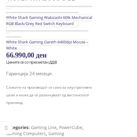
White Shark Gaming Wakizashi 60% Mechanical
RGB Black/Grey Red Switch Keyboard
White Shark Gaming Gareth 6400dpi Mouse –
White
66.990,00
ден
Цените се со пресметан ДДВ
Гаранција 24 месеци.
Сликите на производот се само за илустративни
цели и може да се разликуваат од вистинскиот
производ.
Categories:
Gaming Line
,
PowerCube
,
Gaming Computers
,
Gaming