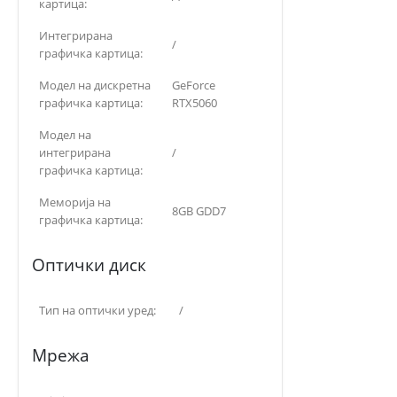
картица:
Интегрирана
/
графичка картица:
Модел на дискретна
GeForce
графичка картица:
RTX5060
Модел на
интегрирана
/
графичка картица:
Меморија на
8GB GDD7
графичка картица:
Оптички диск
Тип на оптички уред:
/
Мрежа