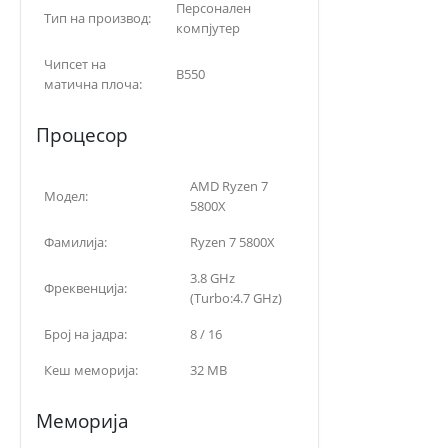
Персонален
Тип на производ:
компјутер
Чипсет на
B550
матична плоча:
Процесор
AMD Ryzen 7
Модел:
5800X
Фамилија:
Ryzen 7 5800X
3.8 GHz
Фреквенција:
(Turbo:4.7 GHz)
Број на јадра:
8 / 16
Кеш меморија:
32 MB
Меморија