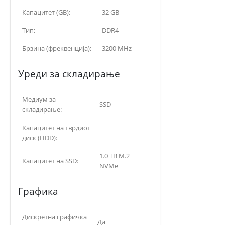
Капацитет (GB):
32 GB
Тип:
DDR4
Брзина (фреквенција):
3200 MHz
Уреди за складирање
Медиум за
SSD
складирање:
Капацитет на тврдиот
диск (HDD):
1.0 TB M.2
Капацитет на SSD:
NVMe
Графика
Дискретна графичка
Да