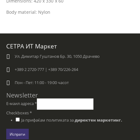
Dimensions: 420 x 330 x 60
Body material: Nylon
СЕТРА ИТ Маркет
Ул. Димитар Гуштанов Бр. 30, 1050 Драчево
+389 2 2720-777 | +389 70/226-264
Пон - Пет: 11:00 - 19:00 часот
Newsletter
Е-маил адреса
*
Checkboxes
*
Ја прифаќам политиката за
директен маркетинг.
Испрати