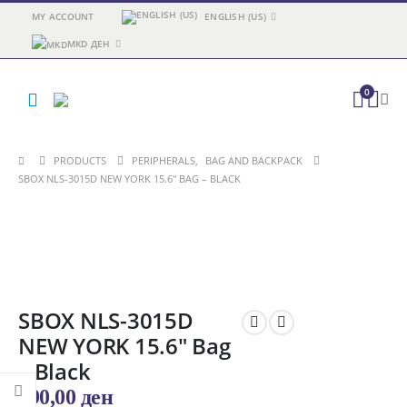
MY ACCOUNT
ENGLISH (US)
MKD ДЕН
0
PRODUCTS
PERIPHERALS
,
BAG AND BACKPACK
SBOX NLS-3015D NEW YORK 15.6″ BAG – BLACK
SBOX NLS-3015D
NEW YORK 15.6″ Bag
– Black
790,00
ден