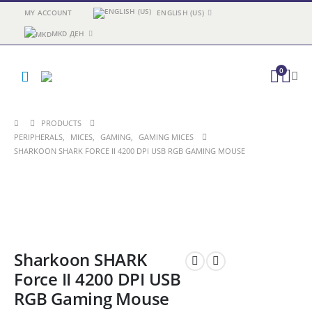
MY ACCOUNT
ENGLISH (US)
MKD ДЕН
0
PRODUCTS
PERIPHERALS
,
MICES
,
GAMING
,
GAMING MICES
SHARKOON SHARK FORCE II 4200 DPI USB RGB GAMING MOUSE
Sharkoon SHARK
Force II 4200 DPI USB
RGB Gaming Mouse