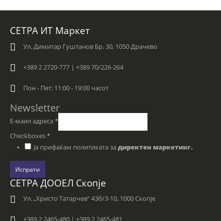
СЕТРА ИТ Маркет
Ул. Димитар Гуштанов Бр. 30, 1050 Драчево
+389 2 2720-777 | +389 70/226-264
Пон - Пет: 11:00 - 19:00 часот
Newsletter
Е-маил адреса
*
Checkboxes
*
Ја прифаќам политиката за
директен маркетинг.
Испрати
СЕТРА ДООЕЛ Скопје
Ул. „Христо Татарчев“ 43б/3-10, 1000 Скопје
+389 2 2465-480 | +389 2 2465-481