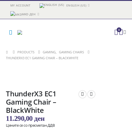
MY ACCOUNT
ENGLISH (US)
MKD ДЕН
0
PRODUCTS
GAMING
,
GAMING CHAIRS
THUNDERX3 EC1 GAMING CHAIR – BLACKWHITE
ThunderX3 EC1
Gaming Chair –
BlackWhite
11.290,00
ден
Цените се со пресметан ДДВ