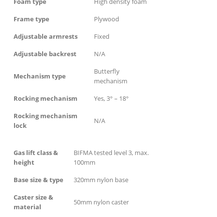
Foam type
High density foam
Frame type
Plywood
Adjustable armrests
Fixed
Adjustable backrest
N/A
Butterfly
Mechanism type
mechanism
Rocking mechanism
Yes, 3° – 18°
Rocking mechanism
N/A
lock
Gas lift class &
BIFMA tested level 3, max.
height
100mm
Base size & type
320mm nylon base
Caster size &
50mm nylon caster
material