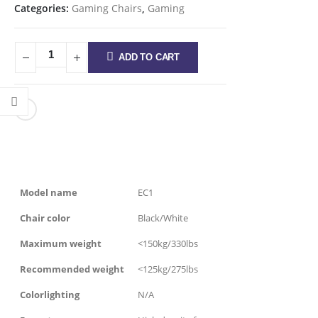
Categories:
Gaming Chairs
,
Gaming
ADD TO CART
Model name
EC1
Chair color
Black/White
Maximum weight
<150kg/330lbs
Recommended weight
<125kg/275lbs
Colorlighting
N/A