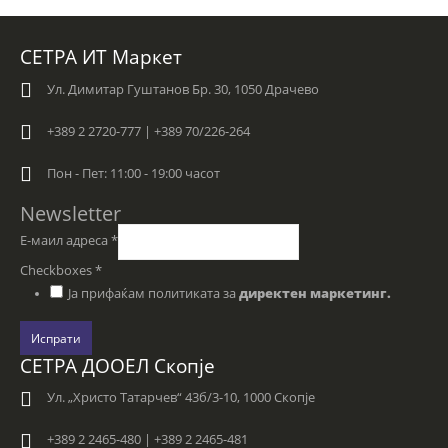
СЕТРА ИТ Маркет
Ул. Димитар Гуштанов Бр. 30, 1050 Драчево
+389 2 2720-777 | +389 70/226-264
Пон - Пет: 11:00 - 19:00 часот
Newsletter
Е-маил адреса
*
Checkboxes
*
Ја прифаќам политиката за
директен маркетинг.
Испрати
СЕТРА ДООЕЛ Скопје
Ул. „Христо Татарчев“ 43б/3-10, 1000 Скопје
+389 2 2465-480 | +389 2 2465-481