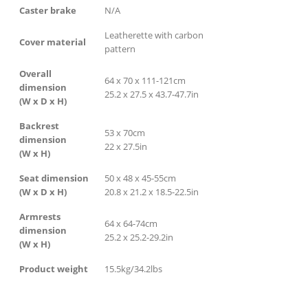
Caster brake
N/A
Leatherette with carbon
Cover material
pattern
Overall
64 x 70 x 111-121cm
dimension
25.2 x 27.5 x 43.7-47.7in
(W x D x H)
Backrest
53 x 70cm
dimension
22 x 27.5in
(W x H)
Seat dimension
50 x 48 x 45-55cm
(W x D x H)
20.8 x 21.2 x 18.5-22.5in
Armrests
64 x 64-74cm
dimension
25.2 x 25.2-29.2in
(W x H)
Product weight
15.5kg/34.2lbs