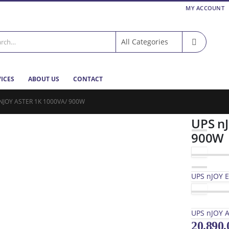
MY ACCOUNT
VICES
ABOUT US
CONTACT
NJOY ASTER 1K 1000VA/ 900W
UPS nJ
900W
UPS nJOY 
UPS nJOY 
20.890