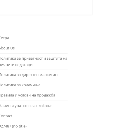
Сетра
About Us
Политика за приватност и заштита на
личните податоци
Политика за директен маркетинг
Политика за колачиња
Правила и услови на продажба
Начин и упатство за плаќање
Contact
#27487 (no title)