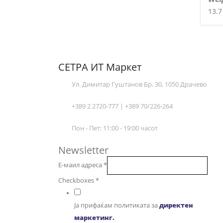
13.7
СЕТРА ИТ Маркет
Ул. Димитар Гуштанов Бр. 30, 1050 Драчево
+389 2 2720-777 | +389 70/226-264
Пон - Пет: 11:00 - 19:00 часот
Newsletter
Е-маил адреса
*
Checkboxes
*
Ја прифаќам политиката за
директен
маркетинг.