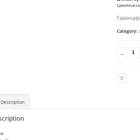
Цените се с
Гаранција
Category:
Description
cription
se