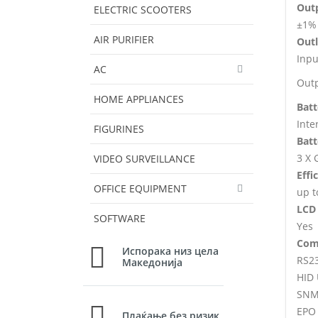
Outp
ELECTRIC SCOOTERS
±1%
AIR PURIFIER
Outl
Inpu
AC
Outp
HOME APPLIANCES
Batt
Inte
FIGURINES
Batt
3 X
VIDEO SURVEILLANCE
Effi
OFFICE EQUIPMENT
up t
LCD 
SOFTWARE
Yes
Com
Испорака низ цела
RS2
Македонија
HID
SNM
EPO
Плаќање без ризик