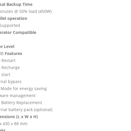
cal Backup Time
inutes @ 50% load (450W)
llel operation
 Supported
erator Compatible
e Level
dB
Features
 Restart
o Recharge
 start
rnal bypass
Mode for energy saving
tware management
 Battery Replacement
rnal battery pack (optional)
nsions (L x W x H)
x 430 x 88 mm
ght