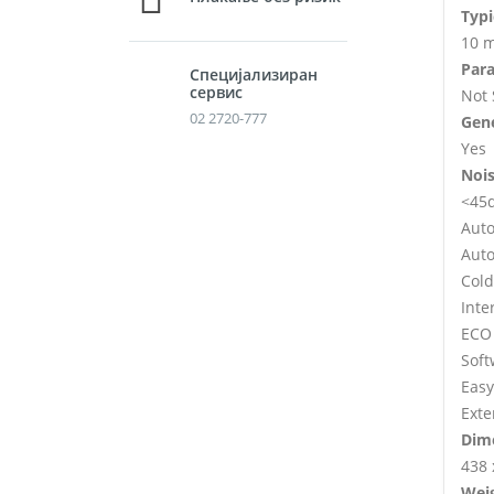
Typi
10 m
Para
Специјализиран
сервис
Not
02 2720-777
Gen
Yes
Nois
<45
Auto
Aut
Cold
Inte
ECO 
Sof
Easy
Exte
Dime
438 
Wei