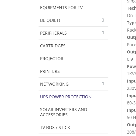
Sing
EQUIPMENTS FOR TV
Tec
On-l
BE QUIET!
Typ
Rack
PERIPHERALS
Out
Pure
CARTRIDGES
Out
PROJECTOR
0.9
Pow
PRINTERS
1KV
Inpu
NETWORKING
230
Inpu
UPS POWER PROTECTION
80-3
SOLAR INVERTERS AND
Inp
ACCESSORIES
50 H
Out
TV BOX / STICK
208/