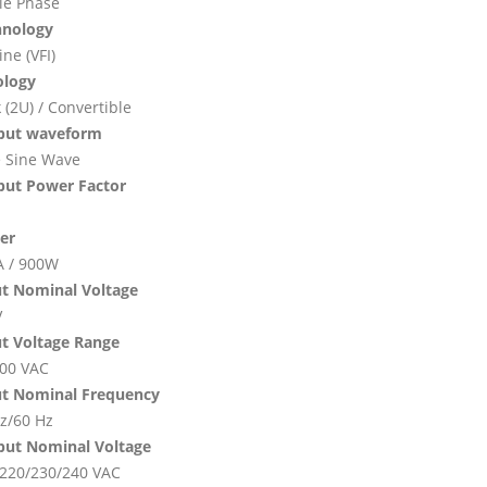
le Phase
hnology
ine (VFI)
ology
 (2U) / Convertible
put waveform
 Sine Wave
put Power Factor
er
A / 900W
t Nominal Voltage
V
t Voltage Range
00 VAC
ut Nominal Frequency
z/60 Hz
put Nominal Voltage
220/230/240 VAC