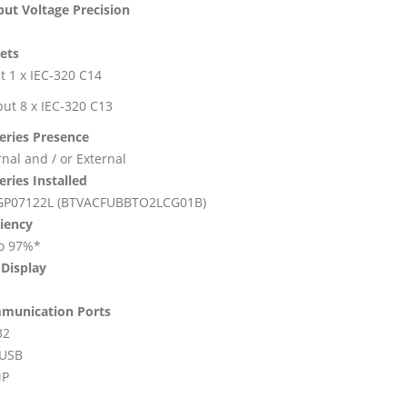
ut Voltage Precision
ets
t 1 x IEC-320 C14
ut 8 x IEC-320 C13
eries Presence
rnal and / or External
eries Installed
 GP07122L (BTVACFUBBTO2LCG01B)
ciency
o 97%*
Display
munication Ports
32
 USB
P