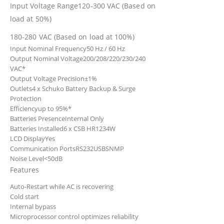
Input Voltage Range
120-300 VAC (Based on
load at 50%)
180-280 VAC (Based on load at 100%)
Input Nominal Frequency
50 Hz / 60 Hz
Output Nominal Voltage
200/208/220/230/240
VAC*
Output Voltage Precision
±1%
Outlets
4 x Schuko Battery Backup & Surge
Protection
Efficiency
up to 95%*
Batteries Presence
Internal Only
Batteries Installed
6 x CSB HR1234W
LCD Display
Yes
Communication Ports
RS232
USB
SNMP
Noise Level
<50dB
Features
Auto-Restart while AC is recovering
Cold start
Internal bypass
Microprocessor control optimizes reliability