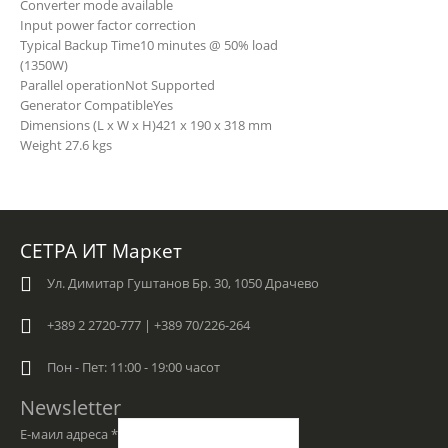
Converter mode available
Input power factor correction
Typical Backup Time
10 minutes @ 50% load
(1350W)
Parallel operation
Not Supported
Generator Compatible
Yes
Dimensions (L x W x H)
421 x 190 x 318 mm
Weight
27.6 kgs
СЕТРА ИТ Маркет
Ул. Димитар Гуштанов Бр. 30, 1050 Драчево
+389 2 2720-777 | +389 70/226-264
Пон - Пет: 11:00 - 19:00 часот
Newsletter
Е-маил адреса
*