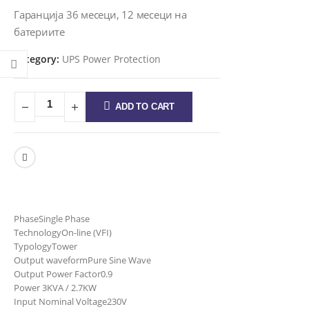
Гаранција 36 месеци, 12 месеци на
батериите
Category:
UPS Power Protection
ADD TO CART
Phase
Single Phase
Technology
On-line (VFI)
Typology
Tower
Output waveform
Pure Sine Wave
Output Power Factor
0.9
Power
3KVA / 2.7KW
Input Nominal Voltage
230V