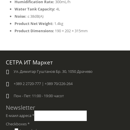
Humidification Rate:
300mL/h
Water Tank Capacity:
4L
Noise:
≤ 38dB(A)
Product Net Weight:
1.4kg
Product Dimensions:
190 × 202 × 315mm
СЕТРА ИТ Маркет
Ул. Димитар Гуштанов Бр. 30, 1050 Драчево
+389 2 2720-777 | +389 70/226-264
Пон - Пет: 11:00 - 19:00 часот
Newsletter
Е-маил адреса
*
Checkboxes
*