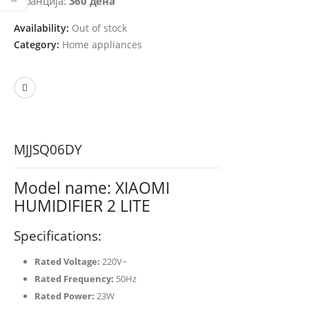
Гаранција:
360 дена
Availability:
Out of stock
Category:
Home appliances
MJJSQ06DY
Model name: XIAOMI
HUMIDIFIER 2 LITE
Specifications:
Rated Voltage:
220V~
Rated Frequency:
50Hz
Rated Power:
23W