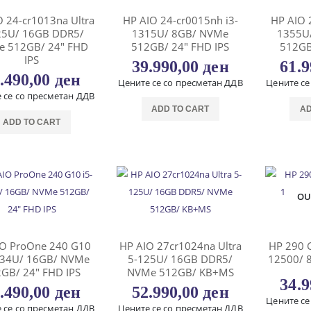
O 24-cr1013na Ultra
HP AIO 24-cr0015nh i3-
HP AIO 
25U/ 16GB DDR5/
1315U/ 8GB/ NVMe
1355U
 512GB/ 24″ FHD
512GB/ 24″ FHD IPS
512GB
IPS
39.990,00
ден
61.
.490,00
ден
Цените се со пресметан ДДВ
Цените се
 се со пресметан ДДВ
ADD TO CART
AD
ADD TO CART
OU
IO ProOne 240 G10
HP AIO 27cr1024na Ultra
HP 290 G
334U/ 16GB/ NVMe
5-125U/ 16GB DDR5/
12500/ 
GB/ 24″ FHD IPS
NVMe 512GB/ KB+MS
34.
.490,00
ден
52.990,00
ден
Цените се
 се со пресметан ДДВ
Цените се со пресметан ДДВ