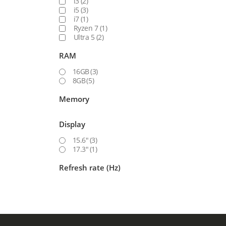
i3
(2)
i5
(3)
i7
(1)
Ryzen 7
(1)
Ultra 5
(2)
RAM
16GB
(3)
8GB
(5)
Memory
Display
15.6"
(3)
17.3"
(1)
Refresh rate (Hz)