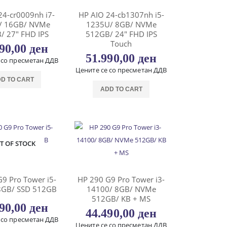
24-cr0009nh i7-
HP AIO 24-cb1307nh i5-
/ 16GB/ NVMe
1235U/ 8GB/ NVMe
/ 27″ FHD IPS
512GB/ 24″ FHD IPS
Touch
990,00
ден
51.990,00
ден
 со пресметан ДДВ
Цените се со пресметан ДДВ
D TO CART
ADD TO CART
T OF STOCK
9 Pro Tower i5-
HP 290 G9 Pro Tower i3-
8GB/ SSD 512GB
14100/ 8GB/ NVMe
512GB/ KB + MS
990,00
ден
44.490,00
ден
 со пресметан ДДВ
Цените се со пресметан ДДВ