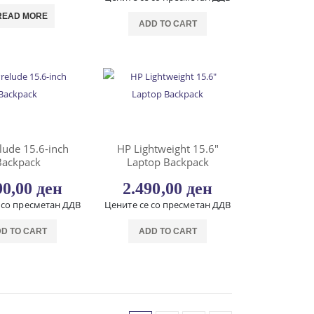
READ MORE
ADD TO CART
lude 15.6-inch
HP Lightweight 15.6″
Backpack
Laptop Backpack
90,00
ден
2.490,00
ден
 со пресметан ДДВ
Цените се со пресметан ДДВ
D TO CART
ADD TO CART