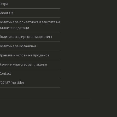
Сетра
About Us
Политика за приватност и заштита на
личните податоци
Политика за директен маркетинг
Политика за колачиња
Правила и услови на продажба
Начин и упатство за плаќање
Contact
#27487 (no title)