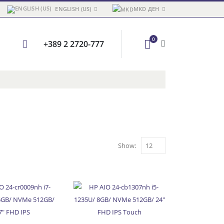
ENGLISH (US)
MKD ДЕН
0
+389 2 2720-777
Show: