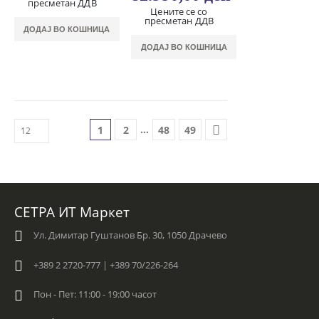
пресметан ДДВ
Цените се со
пресметан ДДВ
ДОДАЈ ВО КОШНИЦА
ДОДАЈ ВО КОШНИЦА
…
1
2
48
49
СЕТРА ИТ Маркет
Ул. Димитар Гуштанов Бр. 30, 1050 Драчево
+389 2 2720-777 | +389 70/226-264
Пон - Пет: 11:00 - 19:00 часот