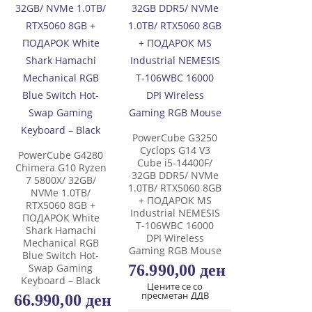
PowerCube G3250
Cyclops G14 V3
PowerCube G4280
Cube i5-14400F/
Chimera G10 Ryzen
32GB DDR5/ NVMe
7 5800X/ 32GB/
1.0TB/ RTX5060 8GB
NVMe 1.0TB/
+ ПОДАРОК MS
RTX5060 8GB +
Industrial NEMESIS
ПОДАРОК White
T-106WBC 16000
Shark Hamachi
DPI Wireless
Mechanical RGB
Gaming RGB Mouse
Blue Switch Hot-
76.990,00
ден
Swap Gaming
Keyboard – Black
Цените се со
пресметан ДДВ
66.990,00
ден