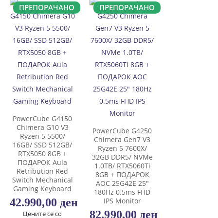
ПРЕПОРАЧАНО
ПРЕПОРАЧАНО
PowerCube G4150
Chimera G10 V3
PowerCube G4250
Ryzen 5 5500/
Chimera Gen7 V3
16GB/ SSD 512GB/
Ryzen 5 7600X/
RTX5050 8GB +
32GB DDR5/ NVMe
ПОДАРОК Aula
1.0TB/ RTX5060Ti
Retribution Red
8GB + ПОДАРОК
Switch Mechanical
AOC 25G42E 25″
Gaming Keyboard
180Hz 0.5ms FHD
42.990,00
ден
IPS Monitor
82.990,00
ден
Цените се со