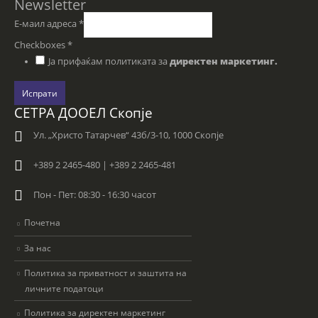
Newsletter
Е-маил адреса
*
Checkboxes
*
Ја прифаќам политиката за
директен маркетинг.
Испрати
СЕТРА ДООЕЛ Скопје
Ул. „Христо Татарчев“ 43б/3-10, 1000 Скопје
+389 2 2465-480 | +389 2 2465-481
Пон - Пет: 08:30 - 16:30 часот
Почетна
За нас
Политика за приватност и заштита на
личните податоци
Политика за директен маркетинг