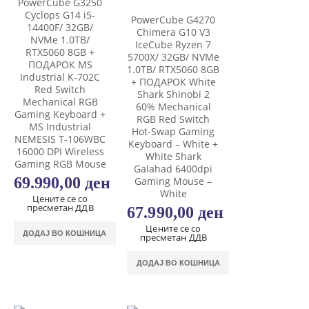
PowerCube G3250
Cyclops G14 i5-
PowerCube G4270
14400F/ 32GB/
Chimera G10 V3
NVMe 1.0TB/
IceCube Ryzen 7
RTX5060 8GB +
5700X/ 32GB/ NVMe
ПОДАРОК MS
1.0TB/ RTX5060 8GB
Industrial K-702C
+ ПОДАРОК White
Red Switch
Shark Shinobi 2
Mechanical RGB
60% Mechanical
Gaming Keyboard +
RGB Red Switch
MS Industrial
Hot-Swap Gaming
NEMESIS T-106WBC
Keyboard – White +
16000 DPI Wireless
White Shark
Gaming RGB Mouse
Galahad 6400dpi
69.990,00
ден
Gaming Mouse –
White
Цените се со
пресметан ДДВ
67.990,00
ден
Цените се со
ДОДАЈ ВО КОШНИЦА
пресметан ДДВ
ДОДАЈ ВО КОШНИЦА