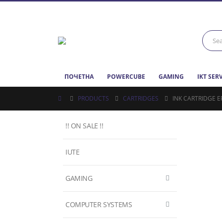
ПОЧЕТНА
POWERCUBE
GAMING
IKT SER
PRODUCTS
CARTRIDGES
INK CARTRIDGE 
!! ON SALE !!
IUTE
GAMING
COMPUTER SYSTEMS