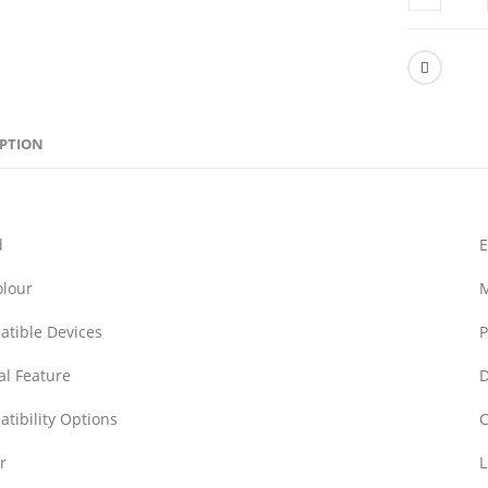
IPTION
d
olour
tible Devices
P
al Feature
D
tibility Options
C
r
L