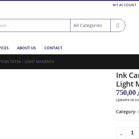
MY ACCOUNT
VICES
ABOUT US
CONTACT
EPSON T6736 – LIGHT MAGENTA
Ink Ca
Light
750,00
Цените се с
Category: