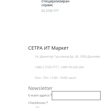
Специјализиран
сервис
02 2720-777
СЕТРА ИТ Маркет
Ул. Димитар Гуштанов Бр. 30, 1050 Драчево
+389 2 2720-777 | +389 70/226-264
Пон - Пет: 11:00 - 19:00 часот
Newsletter
Е-маил адреса
*
Checkboxes
*