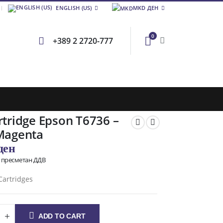
ENGLISH (US)
MKD ДЕН
0
+389 2 2720-777
rtridge Epson T6736 –
 Magenta
ден
о пресметан ДДВ
Cartridges
ADD TO CART