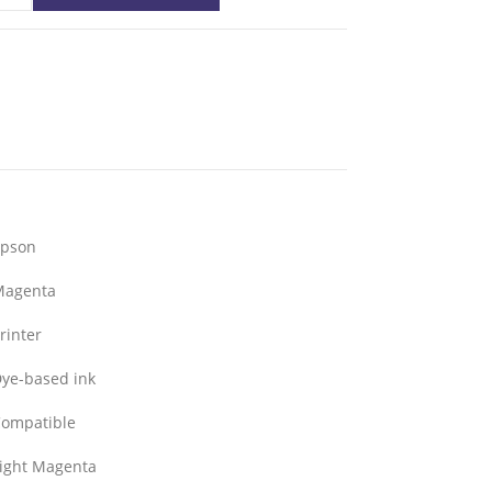
Epson
Magenta
rinter
ye-based ink
ompatible
ight Magenta