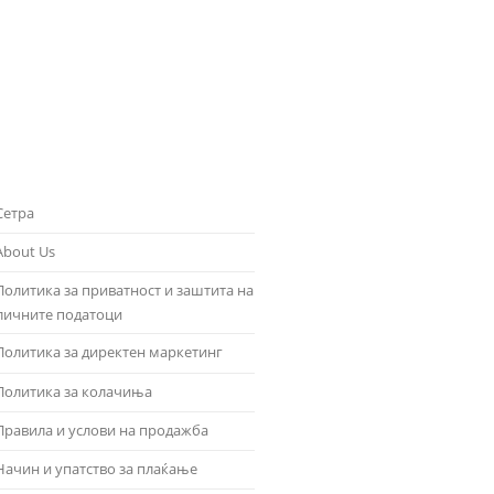
Сетра
About Us
Политика за приватност и заштита на
личните податоци
Политика за директен маркетинг
Политика за колачиња
Правила и услови на продажба
Начин и упатство за плаќање