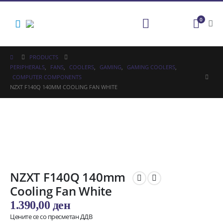
0
PRODUCTS
PERIPHERALS
,
FANS
,
COOLERS
,
GAMING
,
GAMING COOLERS
,
COMPUTER COMPONENTS
NZXT F140Q 140MM COOLING FAN WHITE
NZXT F140Q 140mm
Cooling Fan White
1.390,00
ден
Цените се со пресметан ДДВ