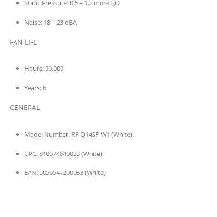
Static Pressure:
0.5 – 1.2 mm-H₂O
Noise:
18 – 23 dBA
FAN LIFE
Hours:
60,000
Years:
6
GENERAL
Model Number:
RF-Q14SF-W1 (White)
UPC:
810074840033 (White)
EAN:
5056547200033 (White)