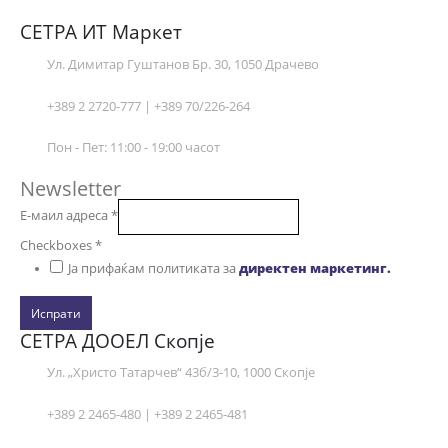
СЕТРА ИТ Маркет
Ул. Димитар Гуштанов Бр. 30, 1050 Драчево
+389 2 2720-777 | +389 70/226-264
Пон - Пет: 11:00 - 19:00 часот
Newsletter
Е-маил адреса
*
Checkboxes
*
Ја прифаќам политиката за
директен маркетинг.
Испрати
СЕТРА ДООЕЛ Скопје
Ул. „Христо Татарчев“ 43б/3-10, 1000 Скопје
+389 2 2465-480 | +389 2 2465-481