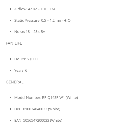
Airflow:
42.92 – 101 CFM
Static Pressure:
0.5 – 1.2 mm-H₂O
Noise:
18 – 23 dBA
FAN LIFE
Hours:
60,000
Years:
6
GENERAL
Model Number:
RF-Q14SF-W1 (White)
UPC:
810074840033 (White)
EAN:
5056547200033 (White)