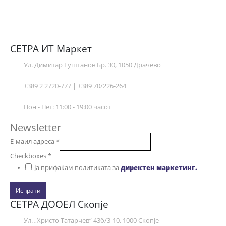
СЕТРА ИТ Маркет
Ул. Димитар Гуштанов Бр. 30, 1050 Драчево
+389 2 2720-777 | +389 70/226-264
Пон - Пет: 11:00 - 19:00 часот
Newsletter
Е-маил адреса
*
Checkboxes
*
Ја прифаќам политиката за
директен маркетинг.
Испрати
СЕТРА ДООЕЛ Скопје
Ул. „Христо Татарчев“ 43б/3-10, 1000 Скопје