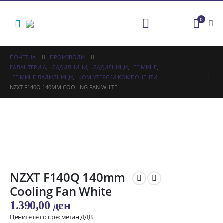
0
ПОЧЕТНА
ПРОИЗВОДИ
ГАЛАНТЕРИЈА
,
ЛАДИЛНИЦИ
,
ЛАДИЛНИЦИ
,
ГЕЈМИНГ
,
ГЕЈМИНГ ЛАДИЛНИЦИ
,
КОМЈУТЕРСКИ КОМПОНЕНТИ
NZXT F140Q 140MM COOLING FAN WHITE
NZXT F140Q 140mm
Cooling Fan White
1.390,00
ден
Цените се со пресметан ДДВ