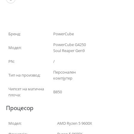
Бренд:
PowerCube
PowerCube G4250
Модел:
Soul Reaper Gen9
PN:
/
Персонален
Тип на производ:
компјутер
Чипсет на матична
B850
плоча:
Процесор
Модел:
AMD Ryzen 5 9600X
Фамилија:
Ryzen 5 9600X