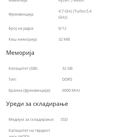
4.7 GHz (Turbo:5.4
Фреквенција:
GHz)
Број на јадра:
6/12
Кеш меморија:
32 MB
Меморија
Капацитет (GB):
32 GB
Тип:
DDR5
Брзина (фреквенција):
6000 MHz
Уреди за складирање
Медиум за складирање:
SSD
Капацитет на тврдиот
диск (HDD):