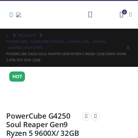
0
PRODUCTS
POWERCUBE
,
COMPUTER SYSTEMS
,
GAMING LINE
,
GAMING
,
GAMING COMPUTERS
POWERCUBE G4250 SOUL REAPER GEN9 RYZEN 5 9600X/ 32GB DDR5/ NVME
2.0TB/ RTX 5070 12GB
HOT
PowerCube G4250
Soul Reaper Gen9
Ryzen 5 9600X/ 32GB