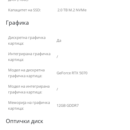
Капацитет на SSD:
2.0 TB M.2 NVMe
Графика
Дискретна графичка
Да
картица:
Интегрирана графичка
/
картица:
Модел на дискретна
GeForce RTX 5070
графичка картица:
Модел на интегрирана
/
графичка картица:
Меморија на графичка
12GB GDDR7
картица:
Оптички диск