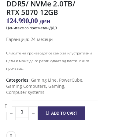
DDR5/ NVMe 2.0TB/
RTX 5070 12GB
124.990,00
ден
Цените се со пресметан ДДВ
Гаранција: 24 месеци
Сликите на производот се само за илустративни
цели и може да се разликуваат од вистинскиот
производ.
Categories:
Gaming Line
,
PowerCube
,
Gaming Computers
,
Gaming
,
Computer systems
ADD TO CART