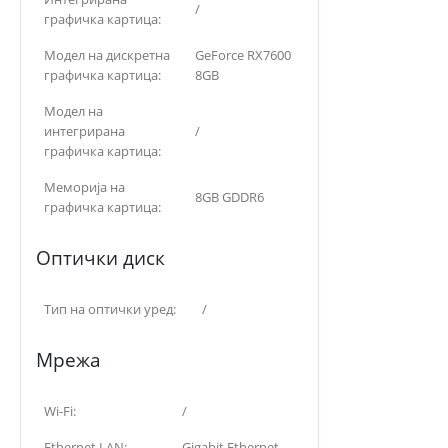
/
графичка картица:
Модел на дискретна
GeForce RX7600
графичка картица:
8GB
Модел на
интегрирана
/
графичка картица:
Меморија на
8GB GDDR6
графичка картица:
Оптички диск
Тип на оптички уред:
/
Мрежа
Wi-Fi:
/
Ethernet LAN:
Gigabit Ethernet