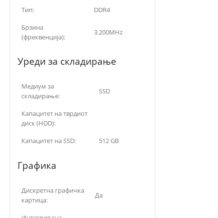
Тип:
DDR4
Брзина
3.200MHz
(фреквенција):
Уреди за складирање
Медиум за
SSD
складирање:
Капацитет на тврдиот
диск (HDD):
Капацитет на SSD:
512 GB
Графика
Дискретна графичка
Да
картица:
Интегрирана