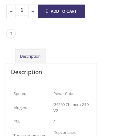
ADD TO CART
Description
Description
Бренд:
PowerCube
G4260 Chimera G10
Модел:
V2
PN:
/
Персонален
Тип на производ: