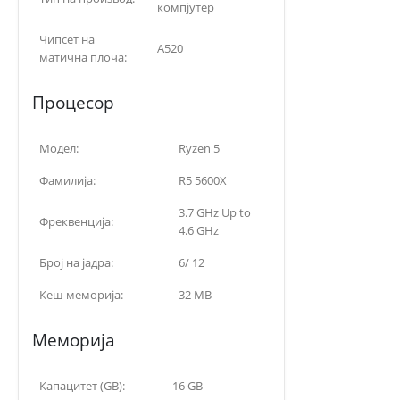
компјутер
Чипсет на
A520
матична плоча:
Процесор
Модел:
Ryzen 5
Фамилија:
R5 5600X
3.7 GHz Up to
Фреквенција:
4.6 GHz
Број на јадра:
6/ 12
Кеш меморија:
32 MB
Меморија
Капацитет (GB):
16 GB