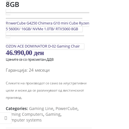
8GB
PowerCube G4250 Chimera G10 mini Cube Ryzen
5 5600X/ 16GB/ NVMe 1.0TB/ RTX5060 8GB
OZON ACE DOMINATOR D-02 Gaming Chair
46.990,00
ден
Цените се со пресметан ДДВ
Гаранција: 24 месеци
Сликите на производот се само за илустративни
цели и може да се разликуваат од вистинскиот
производ.
Categories:
Gaming Line
,
PowerCube
,
Gaming Computers
,
Gaming
,
Computer systems