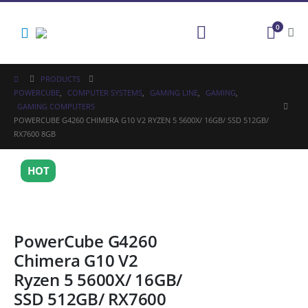
0
PRODUCTS
POWERCUBE
,
COMPUTER SYSTEMS
,
GAMING LINE
,
GAMING
,
GAMING COMPUTERS
POWERCUBE G4260 CHIMERA G10 V2 RYZEN 5 5600X/ 16GB/ SSD 512GB/
RX7600 8GB
HOT
PowerCube G4260
Chimera G10 V2
Ryzen 5 5600X/ 16GB/
SSD 512GB/ RX7600