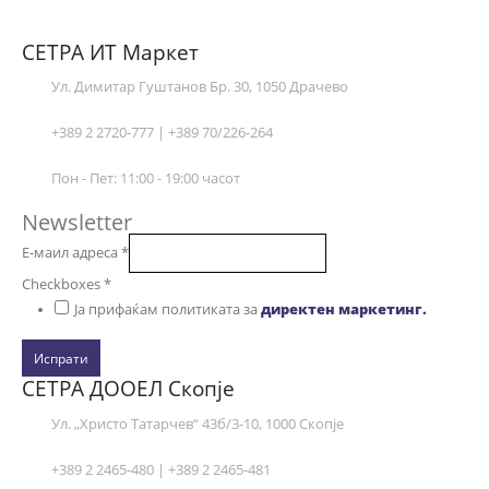
СЕТРА ИТ Маркет
Ул. Димитар Гуштанов Бр. 30, 1050 Драчево
+389 2 2720-777 | +389 70/226-264
Пон - Пет: 11:00 - 19:00 часот
Newsletter
Е-маил адреса
*
Checkboxes
*
Ја прифаќам политиката за
директен маркетинг.
Испрати
СЕТРА ДООЕЛ Скопје
Ул. „Христо Татарчев“ 43б/3-10, 1000 Скопје
+389 2 2465-480 | +389 2 2465-481