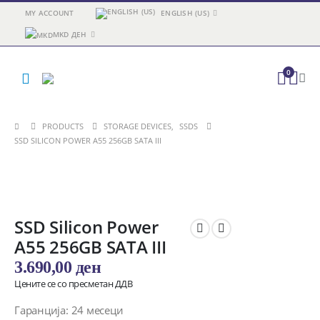
MY ACCOUNT
ENGLISH (US)
MKD ДЕН
0
PRODUCTS
STORAGE DEVICES
,
SSDS
SSD SILICON POWER A55 256GB SATA III
SSD Silicon Power
A55 256GB SATA III
3.690,00
ден
Цените се со пресметан ДДВ
Гаранција: 24 месеци