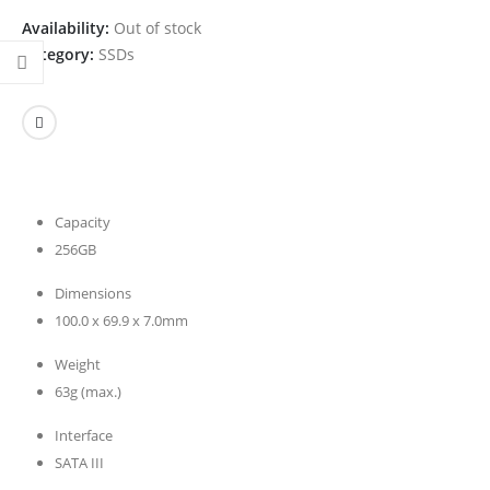
Availability:
Out of stock
Category:
SSDs
Capacity
256GB
Dimensions
100.0 x 69.9 x 7.0mm
Weight
63g (max.)
Interface
SATA III