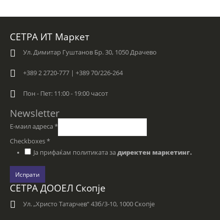
СЕТРА ИТ Маркет
Ул. Димитар Гуштанов Бр. 30, 1050 Драчево
+389 2 2720-777 | +389 70/226-264
Пон - Пет: 11:00 - 19:00 часот
Newsletter
Е-маил адреса
*
Checkboxes
*
Ја прифаќам политиката за
директен маркетинг.
Испрати
СЕТРА ДООЕЛ Скопје
Ул. „Христо Татарчев“ 43б/3-10, 1000 Скопје