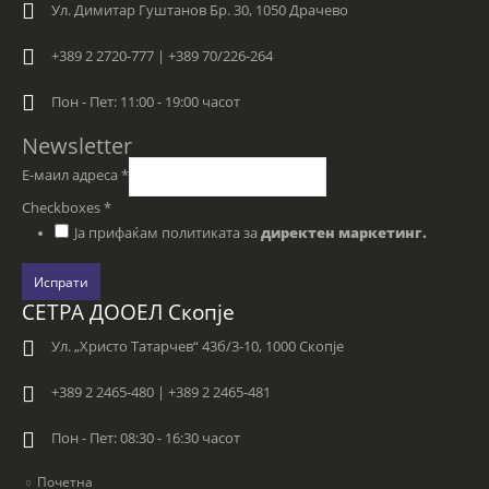
Ул. Димитар Гуштанов Бр. 30, 1050 Драчево
+389 2 2720-777 | +389 70/226-264
Пон - Пет: 11:00 - 19:00 часот
Newsletter
Е-маил адреса
*
Checkboxes
*
Ја прифаќам политиката за
директен маркетинг.
Испрати
СЕТРА ДООЕЛ Скопје
Ул. „Христо Татарчев“ 43б/3-10, 1000 Скопје
+389 2 2465-480 | +389 2 2465-481
Пон - Пет: 08:30 - 16:30 часот
Почетна